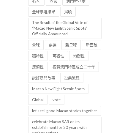
名人
公開
澳門新八景
全球票選結果
揭曉
The Result of the Global Vote of
“Macao New Eight Scenic Spots”
Officially Announced
全球
票選
新里程
新面貌
獨特性
可觀性
均衡性
連續性
祝賀澳門特區成立二十年
說好澳門故事
投票流程
Macao New Eight Scenic Spots
Global
vote
let’s tell good Macao stories together
celebrate Macao SAR on its
establishment for 20 years with