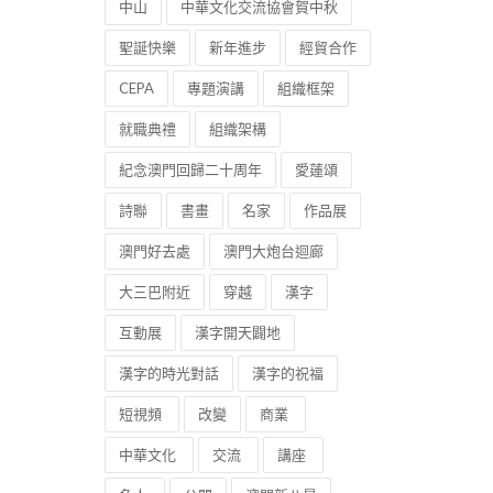
中山
中華文化交流協會賀中秋
聖誕快樂
新年進步
經貿合作
CEPA
專題演講
組織框架
就職典禮
組織架構
紀念澳門回歸二十周年
愛蓮頌
詩聯
書畫
名家
作品展
澳門好去處
澳門大炮台迴廊
大三巴附近
穿越
漢字
互動展
漢字開天闢地
漢字的時光對話
漢字的祝福
短視頻
改變
商業
中華文化
交流
講座