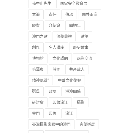
孫中山先生
國家安全教育展
意識
責任
傳承
國共兩岸
經貿
介紹會
四週年
澳門之歌
頒獎典禮
歌詞
創作
名人講座
歷史故事
博物館
文化認同
兩岸交流
毛澤東
詩詞
共產黨人
精神氣質”
中華文化復興
選舉
政局
港澳關係
研討會
印象濠江
攝影
金門
印象
濠江
臺灣攝影家眼中的澳門
宜蘭巡展