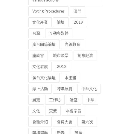
various actions
Voting Procedures
澳門
文化產業
論壇
2019
台灣
互動多媒體
澳台關係論壇
高等教育
座談會
城市願景
創意經濟
文化發展
2012
澳台文化論壇
水墨畫
線上活動
跨年展覽
中華文化
展覽
工作坊
講座
中華
文化
交流
本會宗旨
會徽介紹
會員大會
第六次
架構選舉
新春
茂腔