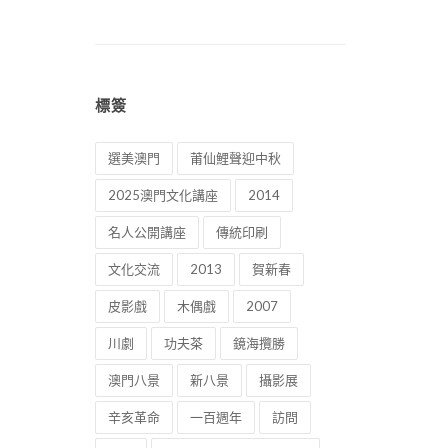
標簽
選美澳門
莆仙鯉聲迎中秋
2025澳門文化講座
2014
名人公開講座
傳統印刷
文化交流
2013
賀新春
皮影戲
木偶戲
2007
川劇
功夫茶
鏡海攬勝
澳門八景
新八景
攝影展
辛亥革命
一百週年
訪問