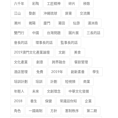
六千年
彩陶
工匠精神
碎片
秧歌
江山
婺劇
沖繩琉球
屏東
交流團
潮州
揭陽
廈門
莆田
仙游
湄洲島
雙門行
中國
台灣問題
圖片展
三長的話
會長的話
理事長的話
監事長的話
2019澳門文化產業論壇
文創
美食
文化產業
創意
跨界融合
餐飲管理
酒店管理
免費
2019年
創新素養
學生
培訓計劃
培訓
計劃
短視頻
商業
年輕人
未來
文創理念
中華文化發展
2018
養生
保健
常識話你知
企業
角色
一國兩制
方針
憲制秩序
第二期