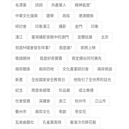
毛澤東
詩詞
共產黨人
精神氣質”
中華文化復興
選舉
政局
港澳關係
研討會
印象濠江
攝影
金門
印象
濠江
臺灣攝影家眼中的澳門
宜蘭巡展
北京
到底M城會發生咩事?
我是誰?
即將上映
敬請期待
我是好奇寶寶
買定爆谷同可樂先
兩岸關係
兩岸四地
文化產業研討會
兩岸商談
新書
全民國家安全教育日
他吸引了全世界的目光
紀念
周恩來總理
珍品展
成立典禮
社會發展
演講會
浙江
杭州市
江山市
衢州市
兩岸文化
粵劇
帝女花
瓦舍曲藝社
孔雀東南飛
秦淮冷月葬花魁