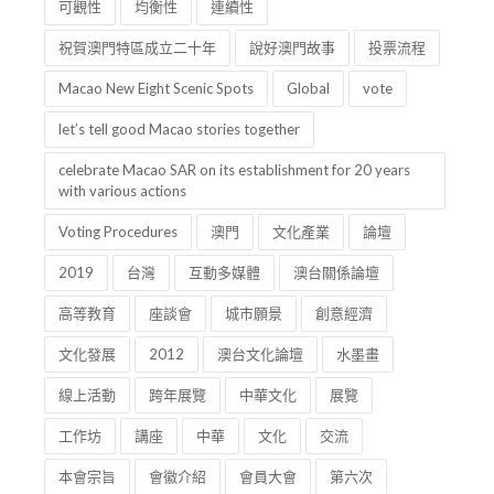
可觀性
均衡性
連續性
祝賀澳門特區成立二十年
說好澳門故事
投票流程
Macao New Eight Scenic Spots
Global
vote
let’s tell good Macao stories together
celebrate Macao SAR on its establishment for 20 years
with various actions
Voting Procedures
澳門
文化產業
論壇
2019
台灣
互動多媒體
澳台關係論壇
高等教育
座談會
城市願景
創意經濟
文化發展
2012
澳台文化論壇
水墨畫
線上活動
跨年展覽
中華文化
展覽
工作坊
講座
中華
文化
交流
本會宗旨
會徽介紹
會員大會
第六次