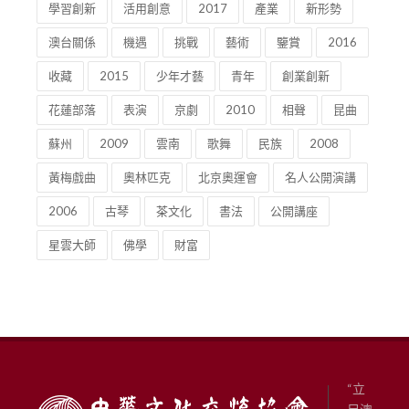
學習創新
活用創意
2017
產業
新形勢
澳台關係
機遇
挑戰
藝術
鑒賞
2016
收藏
2015
少年才藝
青年
創業創新
花蓮部落
表演
京劇
2010
相聲
昆曲
蘇州
2009
雲南
歌舞
民族
2008
黃梅戲曲
奧林匹克
北京奧運會
名人公開演講
2006
古琴
茶文化
書法
公開講座
星雲大師
佛學
財富
“立