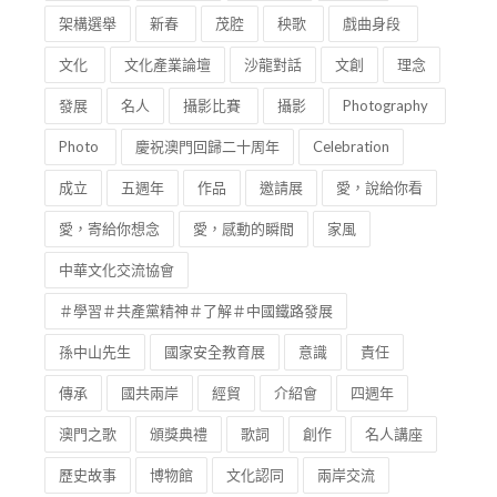
架構選舉
新春
茂腔
秧歌
戲曲身段
文化
文化產業論壇
沙龍對話
文創
理念
發展
名人
攝影比賽
攝影
Photography
Photo
慶祝澳門回歸二十周年
Celebration
成立
五週年
作品
邀請展
愛，說給你看
愛，寄給你想念
愛，感動的瞬間
家風
中華文化交流協會
＃學習＃共產黨精神＃了解＃中國鐵路發展
孫中山先生
國家安全教育展
意識
責任
傳承
國共兩岸
經貿
介紹會
四週年
澳門之歌
頒獎典禮
歌詞
創作
名人講座
歷史故事
博物館
文化認同
兩岸交流