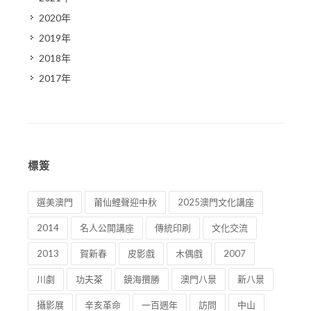
2020年
2019年
2018年
2017年
標簽
選美澳門
莆仙鯉聲迎中秋
2025澳門文化講座
2014
名人公開講座
傳統印刷
文化交流
2013
賀新春
皮影戲
木偶戲
2007
川劇
功夫茶
鏡海攬勝
澳門八景
新八景
攝影展
辛亥革命
一百週年
訪問
中山