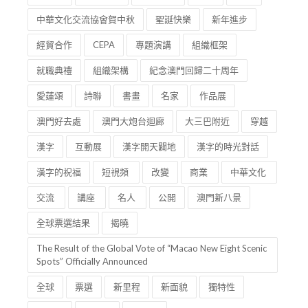
中華文化交流協會賀中秋
聖誕快樂
新年進步
經貿合作
CEPA
專題演講
組織框架
就職典禮
組織架構
紀念澳門回歸二十周年
愛蓮頌
詩聯
書畫
名家
作品展
澳門好去處
澳門大炮台迴廊
大三巴附近
穿越
漢字
互動展
漢字開天闢地
漢字的時光對話
漢字的祝福
短視頻
改變
商業
中華文化
交流
講座
名人
公開
澳門新八景
全球票選結果
揭曉
The Result of the Global Vote of “Macao New Eight Scenic
Spots” Officially Announced
全球
票選
新里程
新面貌
獨特性