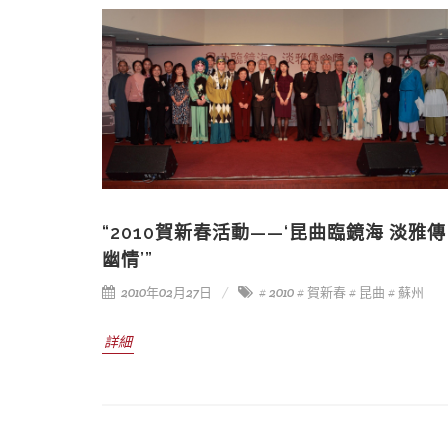
“2010賀新春活動——‘昆曲臨鏡海 淡雅傳
幽情’”
2010年02月27日
# 2010
# 賀新春
# 昆曲
# 蘇州
詳細