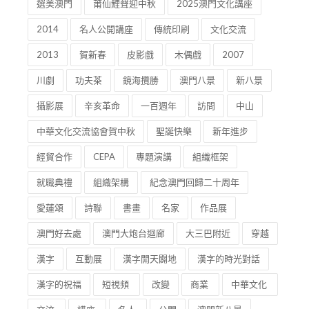
選美澳門
莆仙鯉聲迎中秋
2025澳門文化講座
2014
名人公開講座
傳統印刷
文化交流
2013
賀新春
皮影戲
木偶戲
2007
川劇
功夫茶
鏡海攬勝
澳門八景
新八景
攝影展
辛亥革命
一百週年
訪問
中山
中華文化交流協會賀中秋
聖誕快樂
新年進步
經貿合作
CEPA
專題演講
組織框架
就職典禮
組織架構
紀念澳門回歸二十周年
愛蓮頌
詩聯
書畫
名家
作品展
澳門好去處
澳門大炮台迴廊
大三巴附近
穿越
漢字
互動展
漢字開天闢地
漢字的時光對話
漢字的祝福
短視頻
改變
商業
中華文化