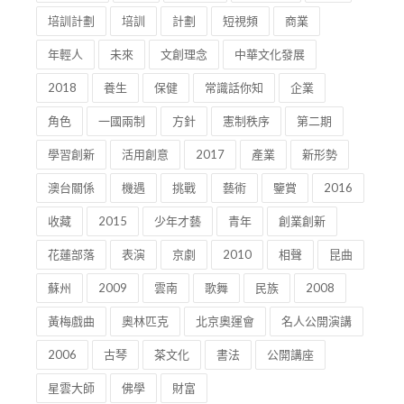
培訓計劃
培訓
計劃
短視頻
商業
年輕人
未來
文創理念
中華文化發展
2018
養生
保健
常識話你知
企業
角色
一國兩制
方針
憲制秩序
第二期
學習創新
活用創意
2017
產業
新形勢
澳台關係
機遇
挑戰
藝術
鑒賞
2016
收藏
2015
少年才藝
青年
創業創新
花蓮部落
表演
京劇
2010
相聲
昆曲
蘇州
2009
雲南
歌舞
民族
2008
黃梅戲曲
奧林匹克
北京奧運會
名人公開演講
2006
古琴
茶文化
書法
公開講座
星雲大師
佛學
財富