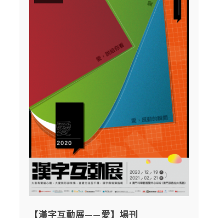
【漢字互動展——愛】場刊