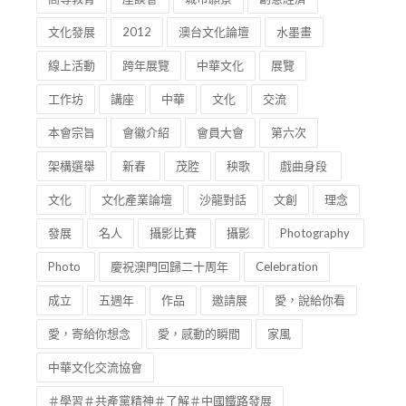
文化發展
2012
澳台文化論壇
水墨畫
線上活動
跨年展覽
中華文化
展覽
工作坊
講座
中華
文化
交流
本會宗旨
會徽介紹
會員大會
第六次
架構選舉
新春
茂腔
秧歌
戲曲身段
文化
文化產業論壇
沙龍對話
文創
理念
發展
名人
攝影比賽
攝影
Photography
Photo
慶祝澳門回歸二十周年
Celebration
成立
五週年
作品
邀請展
愛，說給你看
愛，寄給你想念
愛，感動的瞬間
家風
中華文化交流協會
＃學習＃共產黨精神＃了解＃中國鐵路發展