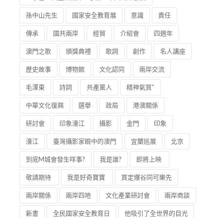
孫中山先生
國家安全教育展
意識
責任
傳承
國共兩岸
經貿
介紹會
四週年
澳門之歌
頒獎典禮
歌詞
創作
名人講座
歷史故事
博物館
文化認同
兩岸交流
毛澤東
詩詞
共產黨人
精神氣質”
中華文化復興
選舉
政局
港澳關係
研討會
印象濠江
攝影
金門
印象
濠江
臺灣攝影家眼中的澳門
宜蘭巡展
北京
到底M城會發生咩事?
我是誰?
即將上映
敬請期待
我是好奇寶寶
買定爆谷同可樂先
兩岸關係
兩岸四地
文化產業研討會
兩岸商談
新書
全民國家安全教育日
他吸引了全世界的目光