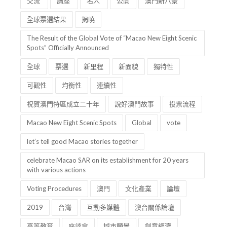
交流
講座
名人
公開
澳門新八景
全球票選結果
揭曉
The Result of the Global Vote of “Macao New Eight Scenic
Spots” Officially Announced
全球
票選
新里程
新面貌
獨特性
可觀性
均衡性
連續性
祝賀澳門特區成立二十年
說好澳門故事
投票流程
Macao New Eight Scenic Spots
Global
vote
let’s tell good Macao stories together
celebrate Macao SAR on its establishment for 20 years
with various actions
Voting Procedures
澳門
文化產業
論壇
2019
台灣
互動多媒體
澳台關係論壇
高等教育
座談會
城市願景
創意經濟