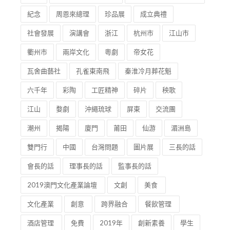
紀念
周恩來總理
珍品展
成立典禮
社會發展
演講會
浙江
杭州市
江山市
衢州市
兩岸文化
粵劇
帝女花
瓦舍曲藝社
孔雀東南飛
秦淮冷月葬花魁
六千年
彩陶
工匠精神
碎片
秧歌
江山
婺劇
沖繩琉球
屏東
交流團
潮州
揭陽
廈門
莆田
仙游
湄洲島
雙門行
中國
台灣問題
圖片展
三長的話
會長的話
理事長的話
監事長的話
2019澳門文化產業論壇
文創
美食
文化產業
創意
跨界融合
餐飲管理
酒店管理
免費
2019年
創新素養
學生