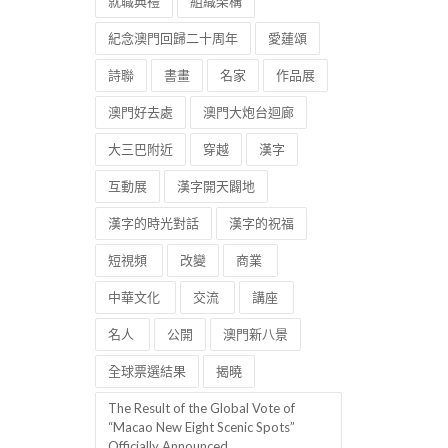
就職典禮
組織架構
紀念澳門回歸二十周年
愛蓮頌
詩聯
書畫
名家
作品展
澳門好去處
澳門大炮台迴廊
大三巴附近
穿越
漢字
互動展
漢字開天闢地
漢字的時光對話
漢字的祝福
短視頻
改變
商業
中華文化
交流
講座
名人
公開
澳門新八景
全球票選結果
揭曉
The Result of the Global Vote of
“Macao New Eight Scenic Spots”
Officially Announced