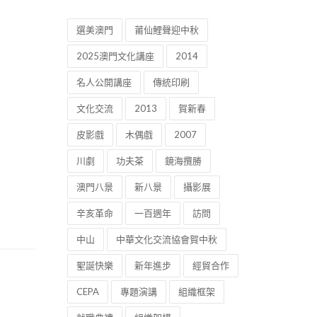
選美澳門
莆仙鯉聲迎中秋
2025澳門文化講座
2014
名人公開講座
傳統印刷
文化交流
2013
賀新春
皮影戲
木偶戲
2007
川劇
功夫茶
鏡海攬勝
澳門八景
新八景
攝影展
辛亥革命
一百週年
訪問
中山
中華文化交流協會賀中秋
聖誕快樂
新年進步
經貿合作
CEPA
專題演講
組織框架