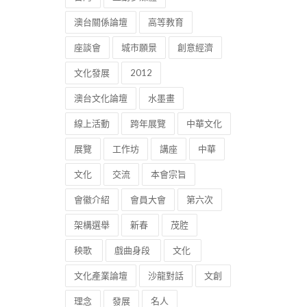
澳台關係論壇
高等教育
座談會
城市願景
創意經濟
文化發展
2012
澳台文化論壇
水墨畫
線上活動
跨年展覽
中華文化
展覽
工作坊
講座
中華
文化
交流
本會宗旨
會徽介紹
會員大會
第六次
架構選舉
新春
茂腔
秧歌
戲曲身段
文化
文化產業論壇
沙龍對話
文創
理念
發展
名人