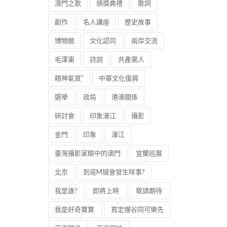
澳門之歌
頒獎典禮
歌詞
創作
名人講座
歷史故事
博物館
文化認同
兩岸交流
毛澤東
詩詞
共產黨人
精神氣質”
中華文化復興
選舉
政局
港澳關係
研討會
印象濠江
攝影
金門
印象
濠江
臺灣攝影家眼中的澳門
宜蘭巡展
北京
到底M城會發生咩事?
我是誰?
即將上映
敬請期待
我是好奇寶寶
買定爆谷同可樂先