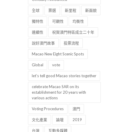
全球
票選
新里程
新面貌
獨特性
可觀性
均衡性
連續性
祝賀澳門特區成立二十年
說好澳門故事
投票流程
Macao New Eight Scenic Spots
Global
vote
let’s tell good Macao stories together
celebrate Macao SAR on its
establishment for 20 years with
various actions
Voting Procedures
澳門
文化產業
論壇
2019
台灣
互動多媒體