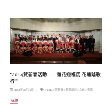
“2014賀新春活動——‘蓮花迎福馬 花蓮踏歌
行’”
2014年02月16日
# 2014
# 賀新春
# 花蓮部落
# 文化
# 表演
詳細