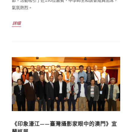
節，活動吸引了近150位嘉賓、中學師生和該會成員出席，
氣氛熱烈。
詳細
《印象濠江——臺灣攝影家眼中的澳門》宜
蘭巡展