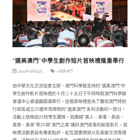
“選美澳門”中學生創作短片首映禮隆重舉行
2024年10月25日
# 選美澳門
由中華文化交流協會主辦、澳門科學館支持的“選美澳門”中
學生創作影片首映禮於十月二十五日下午四時假澳門科學館
會議中心會議廳圓滿舉行。這個首映禮是為了慶祝澳門特別
行政區成立25週年而舉辦的“選美澳門”系列活動的一部分。
活動上放映由25校學生團隊，就圍繞“美人、美事、美談、
美景、美食”等25項“澳門之美”講好澳門故事的創意影片。首
映禮活動更設有專家點評、紀念證書頒發以及茶歇交流等環