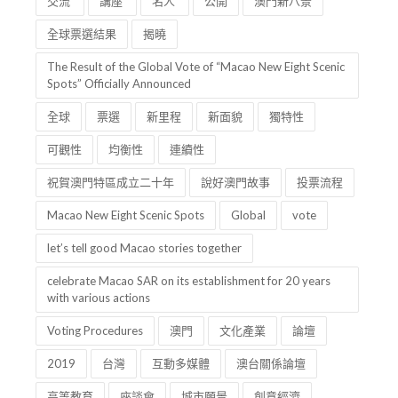
交流
講座
名人
公開
澳門新八景
全球票選結果
揭曉
The Result of the Global Vote of “Macao New Eight Scenic
Spots” Officially Announced
全球
票選
新里程
新面貌
獨特性
可觀性
均衡性
連續性
祝賀澳門特區成立二十年
說好澳門故事
投票流程
Macao New Eight Scenic Spots
Global
vote
let’s tell good Macao stories together
celebrate Macao SAR on its establishment for 20 years
with various actions
Voting Procedures
澳門
文化產業
論壇
2019
台灣
互動多媒體
澳台關係論壇
高等教育
座談會
城市願景
創意經濟