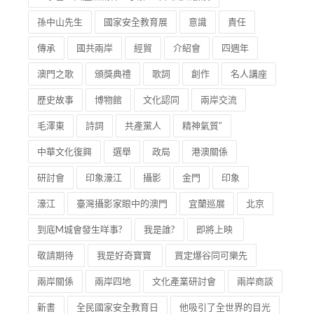
孫中山先生
國家安全教育展
意識
責任
傳承
國共兩岸
經貿
介紹會
四週年
澳門之歌
頒獎典禮
歌詞
創作
名人講座
歷史故事
博物館
文化認同
兩岸交流
毛澤東
詩詞
共產黨人
精神氣質”
中華文化復興
選舉
政局
港澳關係
研討會
印象濠江
攝影
金門
印象
濠江
臺灣攝影家眼中的澳門
宜蘭巡展
北京
到底M城會發生咩事?
我是誰?
即將上映
敬請期待
我是好奇寶寶
買定爆谷同可樂先
兩岸關係
兩岸四地
文化產業研討會
兩岸商談
新書
全民國家安全教育日
他吸引了全世界的目光