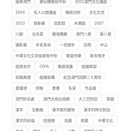
選美澳門
莆仙鯉聲迎中秋
2025澳門文化講座
2014
名人公開講座
傳統印刷
文化交流
2013
賀新春
皮影戲
木偶戲
2007
川劇
功夫茶
鏡海攬勝
澳門八景
新八景
攝影展
辛亥革命
一百週年
訪問
中山
中華文化交流協會賀中秋
聖誕快樂
新年進步
經貿合作
CEPA
專題演講
組織框架
就職典禮
組織架構
紀念澳門回歸二十周年
愛蓮頌
詩聯
書畫
名家
作品展
澳門好去處
澳門大炮台迴廊
大三巴附近
穿越
漢字
互動展
漢字開天闢地
漢字的時光對話
漢字的祝福
短視頻
改變
商業
中華文化