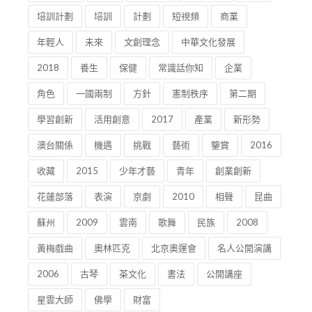
培訓計劃
培訓
計劃
短視頻
商業
年輕人
未來
文創理念
中華文化發展
2018
養生
保健
常識話你知
企業
角色
一國兩制
方針
憲制秩序
第二期
學習創新
活用創意
2017
產業
新形勢
澳台關係
機遇
挑戰
藝術
鑒賞
2016
收藏
2015
少年才藝
青年
創業創新
花蓮部落
表演
京劇
2010
相聲
昆曲
蘇州
2009
雲南
歌舞
民族
2008
黃梅戲曲
奧林匹克
北京奧運會
名人公開演講
2006
古琴
茶文化
書法
公開講座
星雲大師
佛學
財富