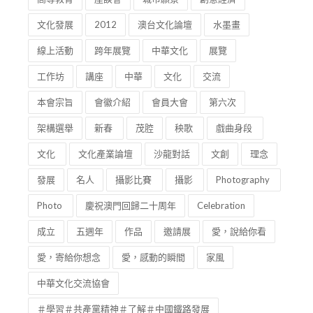
文化發展
2012
澳台文化論壇
水墨畫
線上活動
跨年展覽
中華文化
展覽
工作坊
講座
中華
文化
交流
本會宗旨
會徽介紹
會員大會
第六次
架構選舉
新春
茂腔
秧歌
戲曲身段
文化
文化產業論壇
沙龍對話
文創
理念
發展
名人
攝影比賽
攝影
Photography
Photo
慶祝澳門回歸二十周年
Celebration
成立
五週年
作品
邀請展
愛，說給你看
愛，寄給你想念
愛，感動的瞬間
家風
中華文化交流協會
＃學習＃共產黨精神＃了解＃中國鐵路發展