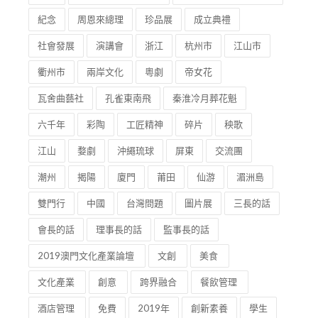
紀念
周恩來總理
珍品展
成立典禮
社會發展
演講會
浙江
杭州市
江山市
衢州市
兩岸文化
粵劇
帝女花
瓦舍曲藝社
孔雀東南飛
秦淮冷月葬花魁
六千年
彩陶
工匠精神
碎片
秧歌
江山
婺劇
沖繩琉球
屏東
交流團
潮州
揭陽
廈門
莆田
仙游
湄洲島
雙門行
中國
台灣問題
圖片展
三長的話
會長的話
理事長的話
監事長的話
2019澳門文化產業論壇
文創
美食
文化產業
創意
跨界融合
餐飲管理
酒店管理
免費
2019年
創新素養
學生