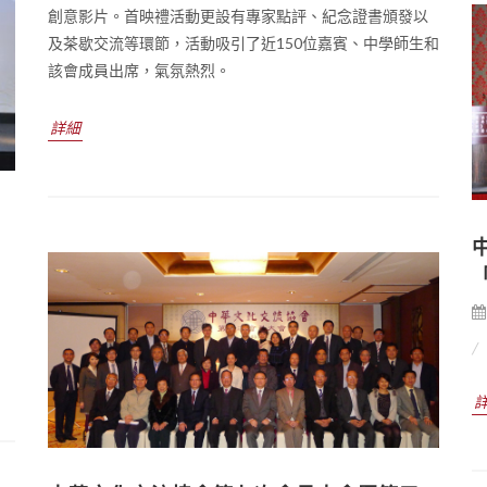
創意影片。首映禮活動更設有專家點評、紀念證書頒發以
及茶歇交流等環節，活動吸引了近150位嘉賓、中學師生和
該會成員出席，氣氛熱烈。
詳細