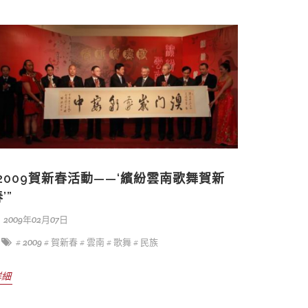
“2009賀新春活動——‘繽紛雲南歌舞賀新
’”
2009年02月07日
# 2009
# 賀新春
# 雲南
# 歌舞
# 民族
詳細