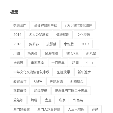
標簽
選美澳門
莆仙鯉聲迎中秋
2025澳門文化講座
2014
名人公開講座
傳統印刷
文化交流
2013
賀新春
皮影戲
木偶戲
2007
川劇
功夫茶
鏡海攬勝
澳門八景
新八景
攝影展
辛亥革命
一百週年
訪問
中山
中華文化交流協會賀中秋
聖誕快樂
新年進步
經貿合作
CEPA
專題演講
組織框架
就職典禮
組織架構
紀念澳門回歸二十周年
愛蓮頌
詩聯
書畫
名家
作品展
澳門好去處
澳門大炮台迴廊
大三巴附近
穿越