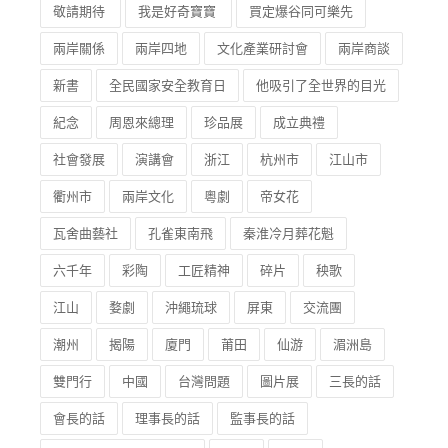
敬請期待
我是好奇寶寶
買定爆谷同可樂先
兩岸關係
兩岸四地
文化產業研討會
兩岸商談
新書
全民國家安全教育日
他吸引了全世界的目光
紀念
周恩來總理
珍品展
成立典禮
社會發展
演講會
浙江
杭州市
江山市
衢州市
兩岸文化
粵劇
帝女花
瓦舍曲藝社
孔雀東南飛
秦淮冷月葬花魁
六千年
彩陶
工匠精神
碎片
秧歌
江山
婺劇
沖繩琉球
屏東
交流團
潮州
揭陽
廈門
莆田
仙游
湄洲島
雙門行
中國
台灣問題
圖片展
三長的話
會長的話
理事長的話
監事長的話