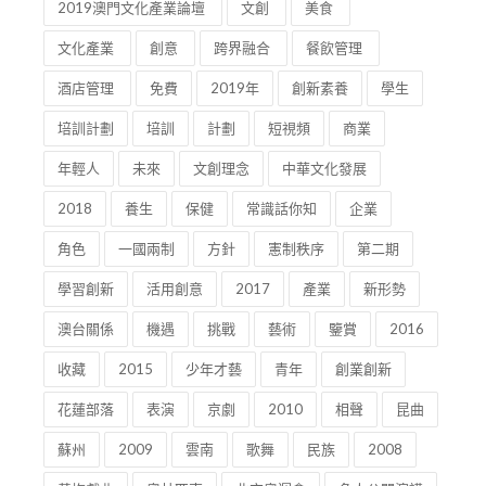
2019澳門文化產業論壇
文創
美食
文化產業
創意
跨界融合
餐飲管理
酒店管理
免費
2019年
創新素養
學生
培訓計劃
培訓
計劃
短視頻
商業
年輕人
未來
文創理念
中華文化發展
2018
養生
保健
常識話你知
企業
角色
一國兩制
方針
憲制秩序
第二期
學習創新
活用創意
2017
產業
新形勢
澳台關係
機遇
挑戰
藝術
鑒賞
2016
收藏
2015
少年才藝
青年
創業創新
花蓮部落
表演
京劇
2010
相聲
昆曲
蘇州
2009
雲南
歌舞
民族
2008