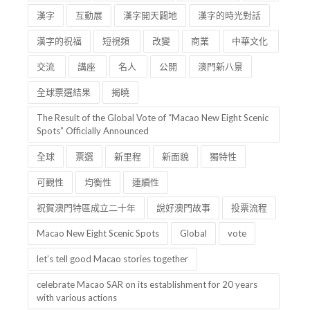
漢字
互動展
漢字開天闢地
漢字的時光對話
漢字的祝福
短視頻
改變
商業
中華文化
交流
講座
名人
公開
澳門新八景
全球票選結果
揭曉
The Result of the Global Vote of “Macao New Eight Scenic
Spots” Officially Announced
全球
票選
新里程
新面貌
獨特性
可觀性
均衡性
連續性
祝賀澳門特區成立二十年
說好澳門故事
投票流程
Macao New Eight Scenic Spots
Global
vote
let’s tell good Macao stories together
celebrate Macao SAR on its establishment for 20 years
with various actions