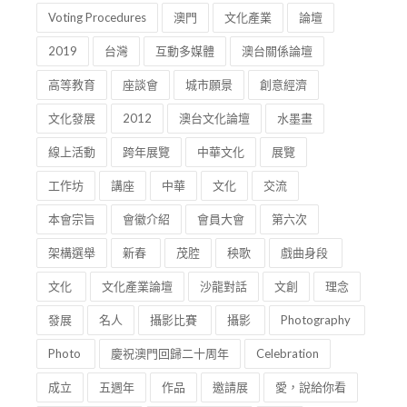
Voting Procedures
澳門
文化產業
論壇
2019
台灣
互動多媒體
澳台關係論壇
高等教育
座談會
城市願景
創意經濟
文化發展
2012
澳台文化論壇
水墨畫
線上活動
跨年展覽
中華文化
展覽
工作坊
講座
中華
文化
交流
本會宗旨
會徽介紹
會員大會
第六次
架構選舉
新春
茂腔
秧歌
戲曲身段
文化
文化產業論壇
沙龍對話
文創
理念
發展
名人
攝影比賽
攝影
Photography
Photo
慶祝澳門回歸二十周年
Celebration
成立
五週年
作品
邀請展
愛，說給你看