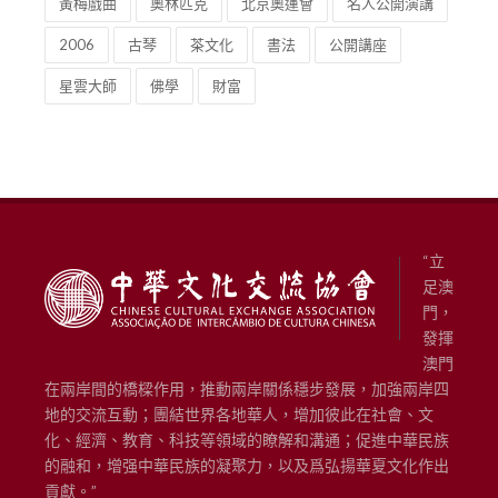
黃梅戲曲
奧林匹克
北京奧運會
名人公開演講
2006
古琴
茶文化
書法
公開講座
星雲大師
佛學
財富
“立
足澳
門，
發揮
澳門
在兩岸間的橋樑作用，推動兩岸關係穩步發展，加強兩岸四
地的交流互動；團結世界各地華人，增加彼此在社會、文
化、經濟、教育、科技等領域的瞭解和溝通；促進中華民族
的融和，增强中華民族的凝聚力，以及爲弘揚華夏文化作出
貢獻。”