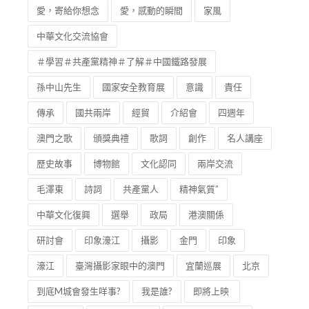
愛，寄給你想念
愛，感動的瞬間
家風
中華文化交流協會
＃學習＃共產黨精神＃了解＃中國鐵路發展
孫中山先生
國家安全教育展
意識
責任
傳承
國共兩岸
經貿
介紹會
四週年
澳門之歌
頒獎典禮
歌詞
創作
名人講座
歷史故事
博物館
文化認同
兩岸交流
毛澤東
詩詞
共產黨人
精神氣質”
中華文化復興
選舉
政局
港澳關係
研討會
印象濠江
攝影
金門
印象
濠江
臺灣攝影家眼中的澳門
宜蘭巡展
北京
到底M城會發生咩事?
我是誰?
即將上映