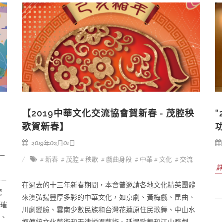
【2019中華文化交流協會賀新春 - 茂腔秧
歌賀新春】
2019年02月01日
—
# 新春
# 茂腔
# 秧歌
# 戲曲身段
# 中華
# 文化
# 交流
——
在過去的十三年新春期間，本會曾邀請各地文化精英團體
德
來澳弘揚豐厚多彩的中華文化，如京劇、黃梅戲、昆曲、
光璀
川劇變臉、雲南少數民族和台灣花蓮原住民歌舞、中山水
食、
鄉傳統文化藝術和天津説唱藝術、延邊歌舞和江山婺劇