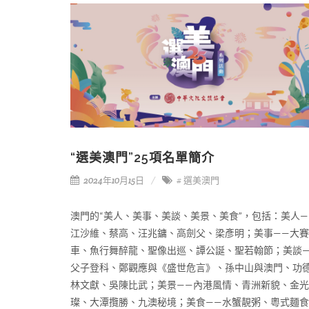
“選美澳門”25項名單簡介
2024年10月15日
# 選美澳門
澳門的“美人、美事、美談、美景、美食”，包括：美人—
江沙維、蔡高、汪兆鏞、高劍父、梁彥明；美事——大賽
車、魚行舞醉龍、聖像出巡、譚公誕、聖若翰節；美談
父子登科、鄭觀應與《盛世危言》、孫中山與澳門、功
林文獻、吳陳比武；美景——內港風情、青洲新貌、金
璨、大潭攬勝、九澳秘境；美食——水蟹靚粥、粵式麵