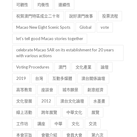
可觀性
均衡性
連續性
祝賀澳門特區成立二十年
說好澳門故事
投票流程
Macao New Eight Scenic Spots
Global
vote
let’s tell good Macao stories together
celebrate Macao SAR on its establishment for 20 years
with various actions
Voting Procedures
澳門
文化產業
論壇
2019
台灣
互動多媒體
澳台關係論壇
高等教育
座談會
城市願景
創意經濟
文化發展
2012
澳台文化論壇
水墨畫
線上活動
跨年展覽
中華文化
展覽
工作坊
講座
中華
文化
交流
本會宗旨
會徽介紹
會員大會
第六次