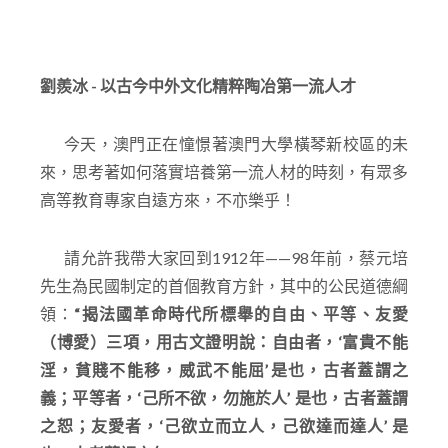
劉羨冰 -
以古今中外文化精粹陶冶第一流人才
今天，澳門正在憧憬著澳門大學橫琴新校區的未
來，思考著如何落實培養第一流人材的時刻，有眾多
高等教育專家自遠方來，不亦樂乎！
請允許我帶大家回到1912年——98年前，蔡元培
先生為民國制定的首個教育方針，其中的公民道德綱
領：
“
揭法國革命時代所標舉的自由、平等、友愛
（博愛）三項，用古文證明說：自由者，‘
富貴不能
淫，貧賤不能移，威武不能屈’
是也，古者蓋謂之
義；平等者，‘
己所不欲，勿施於人’
是也，古者蓋謂
之恕；友愛者，‘
己欲立而立人，己欲達而達人’
是