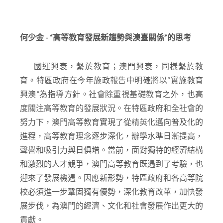
何少金 - “
高等教育發展新趨勢與澳臺關係”
的思考
國運興衰，繫於教育；澳門興衰，同樣繫於教
育。特區政府在今年施政報告中明確將以“實施教育
興澳”為指導方針。社會除重視基礎教育之外，也高
度關注高等教育的發展狀況。在特區政府和全社會的
努力下，澳門高等教育實現了從精英化邁向普及化的
進程，高等教育理念逐步深化，辦學水準日漸提高，
聲譽和吸引力與日俱增。當前，面對獨特的經濟結構
和激烈的人才競爭，澳門高等教育既遇到了考驗，也
迎來了發展機遇。因應新形勢，特區政府和各高等院
校必須進一步鞏固獨有優勢，深化教育改革，加快發
展步伐，為澳門的經濟、文化和社會發展作出更大的
貢獻。