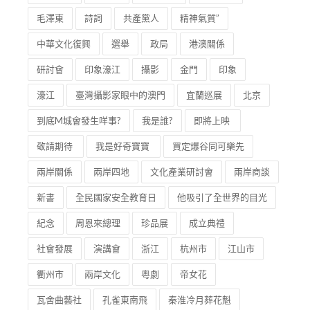
毛澤東
詩詞
共產黨人
精神氣質”
中華文化復興
選舉
政局
港澳關係
研討會
印象濠江
攝影
金門
印象
濠江
臺灣攝影家眼中的澳門
宜蘭巡展
北京
到底M城會發生咩事?
我是誰?
即將上映
敬請期待
我是好奇寶寶
買定爆谷同可樂先
兩岸關係
兩岸四地
文化產業研討會
兩岸商談
新書
全民國家安全教育日
他吸引了全世界的目光
紀念
周恩來總理
珍品展
成立典禮
社會發展
演講會
浙江
杭州市
江山市
衢州市
兩岸文化
粵劇
帝女花
瓦舍曲藝社
孔雀東南飛
秦淮冷月葬花魁