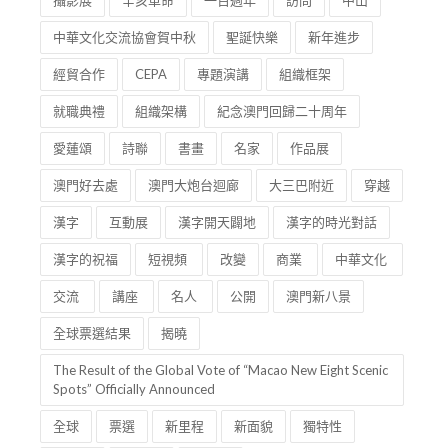
攝影展
辛亥革命
一百週年
訪問
中山
中華文化交流協會賀中秋
聖誕快樂
新年進步
經貿合作
CEPA
專題演講
組織框架
就職典禮
組織架構
紀念澳門回歸二十周年
愛蓮頌
詩聯
書畫
名家
作品展
澳門好去處
澳門大炮台迴廊
大三巴附近
穿越
漢字
互動展
漢字開天闢地
漢字的時光對話
漢字的祝福
短視頻
改變
商業
中華文化
交流
講座
名人
公開
澳門新八景
全球票選結果
揭曉
The Result of the Global Vote of “Macao New Eight Scenic
Spots” Officially Announced
全球
票選
新里程
新面貌
獨特性