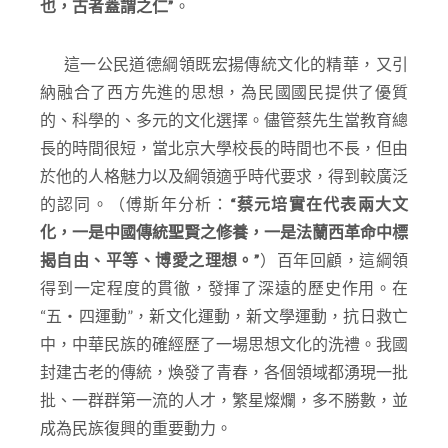
也，古者蓋謂之仁”
。
這一公民道德綱領既宏揚傳統文化的精華，又引
納融合了西方先進的思想，為民國國民提供了優質
的、科學的、多元的文化選擇。儘管蔡先生當教育總
長的時間很短，當北京大學校長的時間也不長，但由
於他的人格魅力以及綱領適乎時代要求，得到較廣泛
的認同。（傅斯年分析：
“
蔡元培實在代表兩大文
化，一是中國傳統聖賢之修養，一是法蘭西革命中標
揭自由、平等、博愛之理想。”
）百年回顧，這綱領
得到一定程度的貫徹，發揮了深遠的歷史作用。在
“五‧四運動”，新文化運動，新文學運動，抗日救亡
中，中華民族的確經歷了一場思想文化的洗禮。我國
封建古老的傳統，煥發了青春，各個領域都湧現一批
批、一群群第一流的人才，繁星燦爛，多不勝數，並
成為民族復興的重要動力。