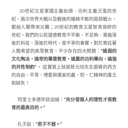
20世紀又是軍國主義抬頭、功利主義泛濫的世
紀，兩次世界大戰以及戰後的連綿不斷的局部戰火，
都給人類帶來災難；20世紀的教育又是智育掛帥的
世紀，我們的公民道德教育不平衡、不足夠、普遍落
後於科技、落後於時代，是不爭的事實。對於寄託著
人類希望的高等教育，不少存在四大問題：
“
過弱的
文化陶冶，過窄的專業教育，過重的功利導向，過強
的共性制約”
。 這實質上就是蔡元培先生倡導的西方
的自由、平等、博愛與儒家的義、恕、仁精神的匱乏
和缺失！
阿里士多德早就說過：
“
充分發展人的理性才是教
育的最高目的。”
孔子說：
“
君子不器。”