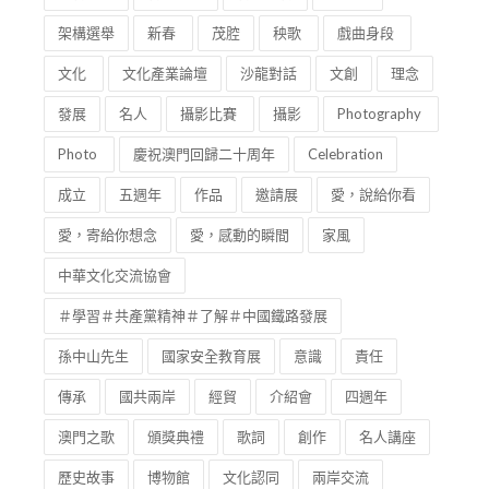
架構選舉
新春
茂腔
秧歌
戲曲身段
文化
文化產業論壇
沙龍對話
文創
理念
發展
名人
攝影比賽
攝影
Photography
Photo
慶祝澳門回歸二十周年
Celebration
成立
五週年
作品
邀請展
愛，說給你看
愛，寄給你想念
愛，感動的瞬間
家風
中華文化交流協會
＃學習＃共產黨精神＃了解＃中國鐵路發展
孫中山先生
國家安全教育展
意識
責任
傳承
國共兩岸
經貿
介紹會
四週年
澳門之歌
頒獎典禮
歌詞
創作
名人講座
歷史故事
博物館
文化認同
兩岸交流