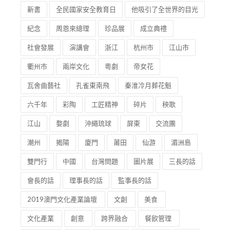
瓦舍曲藝社
孔雀東南飛
秦淮冷月葬花魁
六千年
彩陶
工匠精神
碎片
秧歌
江山
婺劇
沖繩琉球
屏東
交流團
潮州
揭陽
廈門
莆田
仙游
湄洲島
雙門行
中國
台灣問題
圖片展
三長的話
會長的話
理事長的話
監事長的話
2019澳門文化產業論壇
文創
美食
文化產業
創意
跨界融合
餐飲管理
酒店管理
免費
2019年
創新素養
學生
培訓計劃
培訓
計劃
短視頻
商業
年輕人
未來
文創理念
中華文化發展
2018
養生
保健
常識話你知
企業