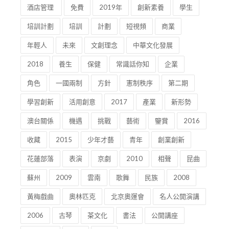
角色
一國兩制
方針
憲制秩序
第二期
學習創新
活用創意
2017
產業
新形勢
澳台關係
機遇
挑戰
藝術
鑒賞
2016
收藏
2015
少年才藝
青年
創業創新
花蓮部落
表演
京劇
2010
相聲
昆曲
蘇州
2009
雲南
歌舞
民族
2008
黃梅戲曲
奧林匹克
北京奧運會
名人公開演講
2006
古琴
茶文化
書法
公開講座
星雲大師
佛學
財富