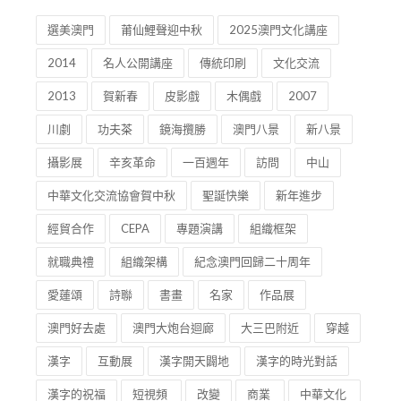
攝影展
辛亥革命
一百週年
訪問
中山
中華文化交流協會賀中秋
聖誕快樂
新年進步
經貿合作
CEPA
專題演講
組織框架
就職典禮
組織架構
紀念澳門回歸二十周年
愛蓮頌
詩聯
書畫
名家
作品展
澳門好去處
澳門大炮台迴廊
大三巴附近
穿越
漢字
互動展
漢字開天闢地
漢字的時光對話
漢字的祝福
短視頻
改變
商業
中華文化
交流
講座
名人
公開
澳門新八景
全球票選結果
揭曉
The Result of the Global Vote of “Macao New Eight Scenic
Spots” Officially Announced