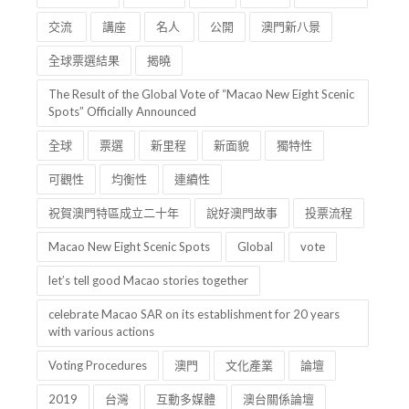
全球
票選
新里程
新面貌
獨特性
可觀性
均衡性
連續性
祝賀澳門特區成立二十年
說好澳門故事
投票流程
Macao New Eight Scenic Spots
Global
vote
let’s tell good Macao stories together
celebrate Macao SAR on its establishment for 20 years
with various actions
Voting Procedures
澳門
文化產業
論壇
2019
台灣
互動多媒體
澳台關係論壇
高等教育
座談會
城市願景
創意經濟
文化發展
2012
澳台文化論壇
水墨畫
線上活動
跨年展覽
中華文化
展覽
工作坊
講座
中華
文化
交流