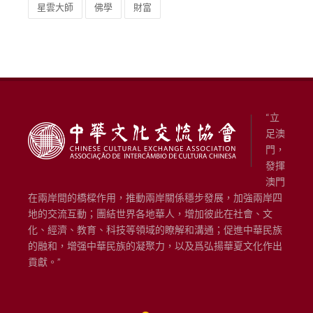
“立
足澳
門，
發揮
澳門
在兩岸間的橋樑作用，推動兩岸關係穩步發展，加強兩岸四
地的交流互動；團結世界各地華人，增加彼此在社會、文
化、經濟、教育、科技等領域的瞭解和溝通；促進中華民族
的融和，增强中華民族的凝聚力，以及爲弘揚華夏文化作出
貢獻。”
3,762,479
網站瀏覽計數