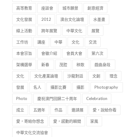
本會宗旨
會徽介紹
會員大會
第六次
架構選舉
新春
茂腔
秧歌
戲曲身段
文化
文化產業論壇
沙龍對話
文創
理念
發展
名人
攝影比賽
攝影
Photography
Photo
慶祝澳門回歸二十周年
Celebration
成立
五週年
作品
邀請展
愛，說給你看
愛，寄給你想念
愛，感動的瞬間
家風
中華文化交流協會
＃學習＃共產黨精神＃了解＃中國鐵路發展
孫中山先生
國家安全教育展
意識
責任
傳承
國共兩岸
經貿
介紹會
四週年
澳門之歌
頒獎典禮
歌詞
創作
名人講座