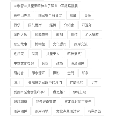
歷史故事
博物館
文化認同
兩岸交流
毛澤東
詩詞
共產黨人
精神氣質”
中華文化復興
選舉
政局
港澳關係
研討會
印象濠江
攝影
金門
印象
濠江
臺灣攝影家眼中的澳門
宜蘭巡展
北京
到底M城會發生咩事?
我是誰?
即將上映
敬請期待
我是好奇寶寶
買定爆谷同可樂先
兩岸關係
兩岸四地
文化產業研討會
兩岸商談
新書
全民國家安全教育日
他吸引了全世界的目光
紀念
周恩來總理
珍品展
成立典禮
社會發展
演講會
浙江
杭州市
江山市
衢州市
兩岸文化
粵劇
帝女花