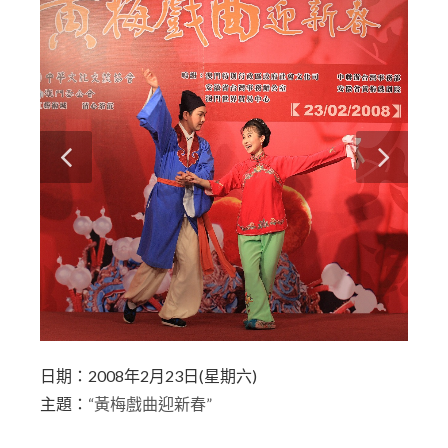
日期：2008年2月23日(星期六)
主題：
“黃梅戲曲迎新春”
今年特邀安徽省黃梅戲劇院國家一級演員來澳獻
藝與澳門市民共慶新春。表演團將由安徽省黃梅戲劇
院院長蔣建國為團長，帶領來澳表演的國家一級黃梅
戲演員包括有黃新德、吳亞玲、李文、余順、孫娟、
周源源、周珊、劉華。當日的表演曲目分別有家喻戶
曉的黃梅戲影視戲、黃梅戲演唱選段－《牛郎織