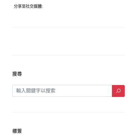
搜尋
標簽
選美澳門
莆仙鯉聲迎中秋
2025澳門文化講座
2014
名人公開講座
傳統印刷
文化交流
2013
賀新春
皮影戲
木偶戲
2007
川劇
功夫茶
鏡海攬勝
澳門八景
新八景