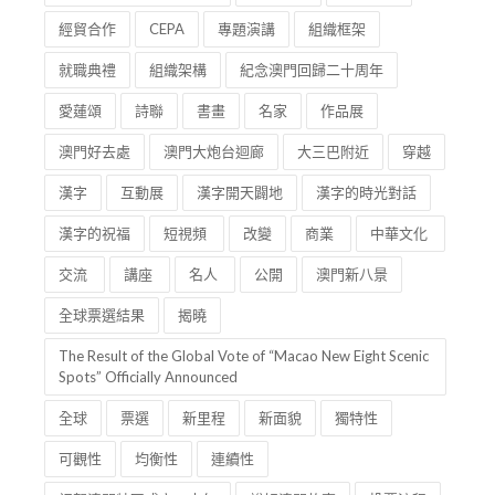
經貿合作
CEPA
專題演講
組織框架
就職典禮
組織架構
紀念澳門回歸二十周年
愛蓮頌
詩聯
書畫
名家
作品展
澳門好去處
澳門大炮台迴廊
大三巴附近
穿越
漢字
互動展
漢字開天闢地
漢字的時光對話
漢字的祝福
短視頻
改變
商業
中華文化
交流
講座
名人
公開
澳門新八景
全球票選結果
揭曉
The Result of the Global Vote of “Macao New Eight Scenic
Spots” Officially Announced
全球
票選
新里程
新面貌
獨特性
可觀性
均衡性
連續性