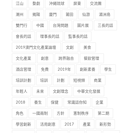
江山
婺劇
沖繩琉球
屏東
交流團
潮州
揭陽
廈門
莆田
仙游
湄洲島
雙門行
中國
台灣問題
圖片展
三長的話
會長的話
理事長的話
監事長的話
2019澳門文化產業論壇
文創
美食
文化產業
創意
跨界融合
餐飲管理
酒店管理
免費
2019年
創新素養
學生
培訓計劃
培訓
計劃
短視頻
商業
年輕人
未來
文創理念
中華文化發展
2018
養生
保健
常識話你知
企業
角色
一國兩制
方針
憲制秩序
第二期
學習創新
活用創意
2017
產業
新形勢