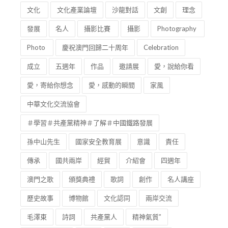
文化
文化產業論壇
沙龍對話
文創
理念
發展
名人
攝影比賽
攝影
Photography
Photo
慶祝澳門回歸二十周年
Celebration
成立
五週年
作品
邀請展
愛，說給你看
愛，寄給你想念
愛，感動的瞬間
家風
中華文化交流協會
＃學習＃共產黨精神＃了解＃中國鐵路發展
孫中山先生
國家安全教育展
意識
責任
傳承
國共兩岸
經貿
介紹會
四週年
澳門之歌
頒獎典禮
歌詞
創作
名人講座
歷史故事
博物館
文化認同
兩岸交流
毛澤東
詩詞
共產黨人
精神氣質”