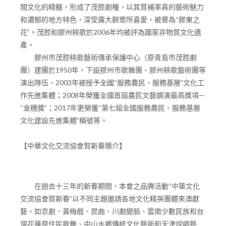
間文化的精髓，形成了茂腔劇種，以其質補率真的藝術魅力
和濃郁的地方特色，深受廣大群眾所喜愛，被譽為“膠東之
花”。茂腔和膠州秧歌於2006年均被評為國家非物質文化遺
產。
膠州市茂腔秧歌藝術傳承保護中心（原青島市茂腔劇
團）建團於1950年，下設膠州市歌舞團、膠州秧歌藝術團等
演出隊伍，2003年被授予全國“服務農民，服務基層”文化工
作先進集體；2008年榮獲全國首屆農民文藝調演最高獎項—
“金穗獎”；2017年更榮獲“第七屆全國服務農民、服務基層
文化建設先進集體”稱號等。
【中華文化交流協會賀新春簡介】
在過去十三年的新春期間，本會之品牌活動“中華文化
交流協會賀新春”以不同主題邀請各地文化精英團體來澳獻
藝，如京劇、黃梅戲、昆曲、川劇變臉、雲南少數民族和台
灣花蓮原住民歌舞、中山水鄉傳統文化藝術和天津説唱藝