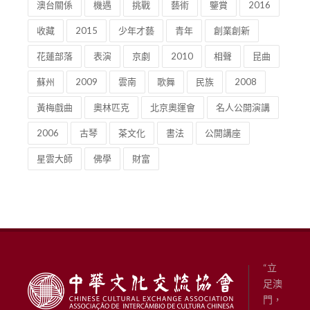
澳台關係
機遇
挑戰
藝術
鑒賞
2016
收藏
2015
少年才藝
青年
創業創新
花蓮部落
表演
京劇
2010
相聲
昆曲
蘇州
2009
雲南
歌舞
民族
2008
黃梅戲曲
奧林匹克
北京奧運會
名人公開演講
2006
古琴
茶文化
書法
公開講座
星雲大師
佛學
財富
“立
足澳
門，