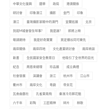
中華文化復興
選舉
政局
港澳關係
研討會
印象濠江
攝影
金門
印象
濠江
臺灣攝影家眼中的澳門
宜蘭巡展
北京
到底M城會發生咩事?
我是誰?
即將上映
敬請期待
我是好奇寶寶
買定爆谷同可樂先
兩岸關係
兩岸四地
文化產業研討會
兩岸商談
新書
全民國家安全教育日
他吸引了全世界的目光
紀念
周恩來總理
珍品展
成立典禮
社會發展
演講會
浙江
杭州市
江山市
衢州市
兩岸文化
粵劇
帝女花
瓦舍曲藝社
孔雀東南飛
秦淮冷月葬花魁
六千年
彩陶
工匠精神
碎片
秧歌