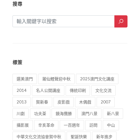
搜尋
標簽
選美澳門
莆仙鯉聲迎中秋
2025澳門文化講座
2014
名人公開講座
傳統印刷
文化交流
2013
賀新春
皮影戲
木偶戲
2007
川劇
功夫茶
鏡海攬勝
澳門八景
新八景
攝影展
辛亥革命
一百週年
訪問
中山
中華文化交流協會賀中秋
聖誕快樂
新年進步