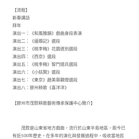
【流程】
新春講話
拜年
演出一：《和風雅韻》戲曲身段表演
演出二：《逼婚記》選段
演出三：《桃李梅》花園道別選段
演出四：《西京》選段
演出五：《桃李梅》智鬥總兵選段
演出六：《小姑賢》選段
演出七：《東京》趙美蓉觀燈選段
演出八：膠州秧歌《喜洋洋》
【膠州市茂腔秧歌藝術傳承保護中心簡介】
茂腔是山東省地方戲曲，流行於山東半島地區，距今已
有近500年歷史。在多年的演化與發展過程中，吸收當地民