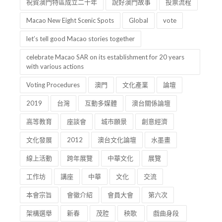
祝賀澳門特區成立二十年
說好澳門故事
投票流程
Macao New Eight Scenic Spots
Global
vote
let’s tell good Macao stories together
celebrate Macao SAR on its establishment for 20 years
with various actions
Voting Procedures
澳門
文化產業
論壇
2019
台灣
互動多媒體
澳台關係論壇
高等教育
座談會
城市願景
創意經濟
文化發展
2012
澳台文化論壇
水墨畫
線上活動
跨年展覽
中華文化
展覽
工作坊
講座
中華
文化
交流
本會宗旨
會徽介紹
會員大會
第六次
架構選舉
新春
茂腔
秧歌
戲曲身段