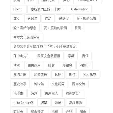
Photo
慶祝澳門回歸二十周年
Celebration
成立
五週年
作品
邀請展
愛，說給你看
愛，寄給你想念
愛，感動的瞬間
家風
中華文化交流協會
＃學習＃共產黨精神＃了解＃中國鐵路發展
孫中山先生
國家安全教育展
意識
責任
傳承
國共兩岸
經貿
介紹會
四週年
澳門之歌
頒獎典禮
歌詞
創作
名人講座
歷史故事
博物館
文化認同
兩岸交流
毛澤東
詩詞
共產黨人
精神氣質”
中華文化復興
選舉
政局
港澳關係
研討會
印象濠江
攝影
金門
印象