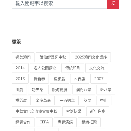
標簽
選美澳門
莆仙鯉聲迎中秋
2025澳門文化講座
2014
名人公開講座
傳統印刷
文化交流
2013
賀新春
皮影戲
木偶戲
2007
川劇
功夫茶
鏡海攬勝
澳門八景
新八景
攝影展
辛亥革命
一百週年
訪問
中山
中華文化交流協會賀中秋
聖誕快樂
新年進步
經貿合作
CEPA
專題演講
組織框架