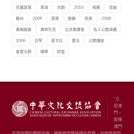
花蓮部落
表演
京劇
2010
相聲
昆曲
蘇州
2009
雲南
歌舞
民族
2008
黃梅戲曲
奧林匹克
北京奧運會
名人公開演講
2006
古琴
茶文化
書法
公開講座
星雲大師
佛學
財富
“立
足澳
門，
發揮
澳門
在兩岸間的橋樑作用，推動兩岸關係穩步發展，加強兩岸四