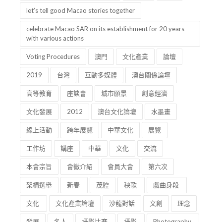
let’s tell good Macao stories together
celebrate Macao SAR on its establishment for 20 years
with various actions
Voting Procedures
澳門
文化產業
論壇
2019
台灣
互動多媒體
澳台關係論壇
高等教育
座談會
城市願景
創意經濟
文化發展
2012
澳台文化論壇
水墨畫
線上活動
跨年展覽
中華文化
展覽
工作坊
講座
中華
文化
交流
本會宗旨
會徽介紹
會員大會
第六次
架構選舉
新春
茂腔
秧歌
戲曲身段
文化
文化產業論壇
沙龍對話
文創
理念
發展
名人
攝影比賽
攝影
Photography