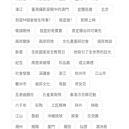
濠江
臺灣攝影家眼中的澳門
宜蘭巡展
北京
到底M城會發生咩事?
我是誰?
即將上映
敬請期待
我是好奇寶寶
買定爆谷同可樂先
兩岸關係
兩岸四地
文化產業研討會
兩岸商談
新書
全民國家安全教育日
他吸引了全世界的目光
紀念
周恩來總理
珍品展
成立典禮
社會發展
演講會
浙江
杭州市
江山市
衢州市
兩岸文化
粵劇
帝女花
瓦舍曲藝社
孔雀東南飛
秦淮冷月葬花魁
六千年
彩陶
工匠精神
碎片
秧歌
江山
婺劇
沖繩琉球
屏東
交流團
潮州
揭陽
廈門
莆田
仙游
湄洲島