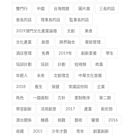
雙門行
中國
台灣問題
圖片展
三長的話
會長的話
理事長的話
監事長的話
2019澳門文化產業論壇
文創
美食
文化產業
創意
跨界融合
餐飲管理
酒店管理
免費
2019年
創新素養
學生
培訓計劃
培訓
計劃
短視頻
商業
年輕人
未來
文創理念
中華文化發展
2018
養生
保健
常識話你知
企業
角色
一國兩制
方針
憲制秩序
第二期
學習創新
活用創意
2017
產業
新形勢
澳台關係
機遇
挑戰
藝術
鑒賞
2016
收藏
2015
少年才藝
青年
創業創新