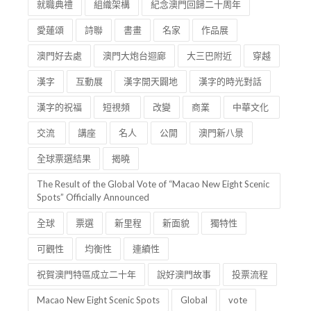
就職典禮
組織架構
紀念澳門回歸二十周年
愛蓮頌
詩聯
書畫
名家
作品展
澳門好去處
澳門大炮台迴廊
大三巴附近
穿越
漢字
互動展
漢字開天闢地
漢字的時光對話
漢字的祝福
短視頻
改變
商業
中華文化
交流
講座
名人
公開
澳門新八景
全球票選結果
揭曉
The Result of the Global Vote of “Macao New Eight Scenic
Spots” Officially Announced
全球
票選
新里程
新面貌
獨特性
可觀性
均衡性
連續性
祝賀澳門特區成立二十年
說好澳門故事
投票流程
Macao New Eight Scenic Spots
Global
vote