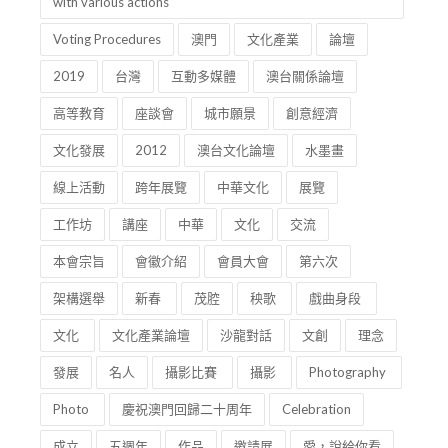
celebrate Macao SAR on its establishment for 20 years
with various actions
Voting Procedures
澳門
文化產業
論壇
2019
台灣
互動多媒體
澳台關係論壇
高等教育
座談會
城市願景
創意經濟
文化發展
2012
澳台文化論壇
水墨畫
線上活動
跨年展覽
中華文化
展覽
工作坊
講座
中華
文化
交流
本會宗旨
會徽介紹
會員大會
第六次
架構選舉
新春
茂腔
秧歌
戲曲身段
文化
文化產業論壇
沙龍對話
文創
理念
發展
名人
攝影比賽
攝影
Photography