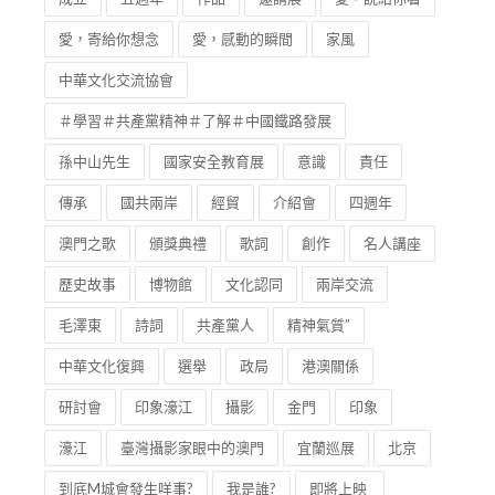
Photo
慶祝澳門回歸二十周年
Celebration
成立
五週年
作品
邀請展
愛，說給你看
愛，寄給你想念
愛，感動的瞬間
家風
中華文化交流協會
＃學習＃共產黨精神＃了解＃中國鐵路發展
孫中山先生
國家安全教育展
意識
責任
傳承
國共兩岸
經貿
介紹會
四週年
澳門之歌
頒獎典禮
歌詞
創作
名人講座
歷史故事
博物館
文化認同
兩岸交流
毛澤東
詩詞
共產黨人
精神氣質”
中華文化復興
選舉
政局
港澳關係
研討會
印象濠江
攝影
金門
印象