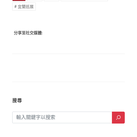
Tags:
# 印象
# 濠江
# 臺灣攝影家眼中的澳門
# 宜蘭巡展
分享至社交媒體:
搜尋