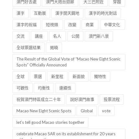
愛蓮頌
詩聯
書畫
名家
作品展
澳門好去處
澳門大炮台迴廊
大三巴附近
穿越
漢字
互動展
漢字開天闢地
漢字的時光對話
漢字的祝福
短視頻
改變
商業
中華文化
交流
講座
名人
公開
澳門新八景
全球票選結果
揭曉
The Result of the Global Vote of “Macao New Eight Scenic
Spots” Officially Announced
全球
票選
新里程
新面貌
獨特性
可觀性
均衡性
連續性
祝賀澳門特區成立二十年
說好澳門故事
投票流程
Macao New Eight Scenic Spots
Global
vote
let’s tell good Macao stories together