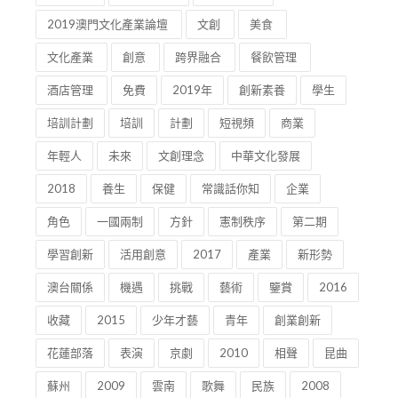
會長的話
理事長的話
監事長的話
2019澳門文化產業論壇
文創
美食
文化產業
創意
跨界融合
餐飲管理
酒店管理
免費
2019年
創新素養
學生
培訓計劃
培訓
計劃
短視頻
商業
年輕人
未來
文創理念
中華文化發展
2018
養生
保健
常識話你知
企業
角色
一國兩制
方針
憲制秩序
第二期
學習創新
活用創意
2017
產業
新形勢
澳台關係
機遇
挑戰
藝術
鑒賞
2016
收藏
2015
少年才藝
青年
創業創新
花蓮部落
表演
京劇
2010
相聲
昆曲