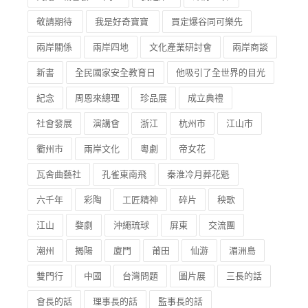
濠江
臺灣攝影家眼中的澳門
宜蘭巡展
北京
到底M城會發生咩事?
我是誰?
即將上映
敬請期待
我是好奇寶寶
買定爆谷同可樂先
兩岸關係
兩岸四地
文化產業研討會
兩岸商談
新書
全民國家安全教育日
他吸引了全世界的目光
紀念
周恩來總理
珍品展
成立典禮
社會發展
演講會
浙江
杭州市
江山市
衢州市
兩岸文化
粵劇
帝女花
瓦舍曲藝社
孔雀東南飛
秦淮冷月葬花魁
六千年
彩陶
工匠精神
碎片
秧歌
江山
婺劇
沖繩琉球
屏東
交流團
潮州
揭陽
廈門
莆田
仙游
湄洲島
雙門行
中國
台灣問題
圖片展
三長的話