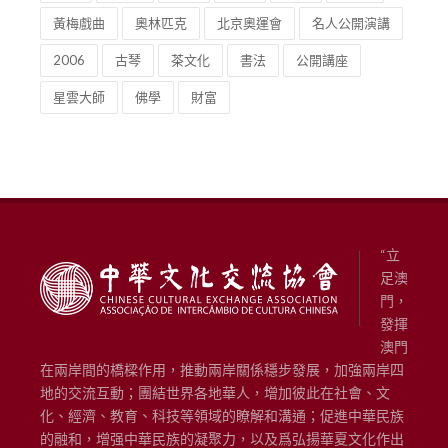
蘇州
2009
雲南
歌舞
民族
2008
黃梅戲曲
奧林匹克
北京奧運會
名人公開演講
2006
古琴
茶文化
書法
公開講座
星雲大師
佛學
財富
“立
足澳
門，
發揮
澳門
在兩岸間的橋樑作用，推動兩岸關係穩步發展，加強兩岸四
地的交流互動；團結世界各地華人，增加彼此在社會、文