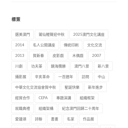
標簽
選美澳門
莆仙鯉聲迎中秋
2025澳門文化講座
2014
名人公開講座
傳統印刷
文化交流
2013
賀新春
皮影戲
木偶戲
2007
川劇
功夫茶
鏡海攬勝
澳門八景
新八景
攝影展
辛亥革命
一百週年
訪問
中山
中華文化交流協會賀中秋
聖誕快樂
新年進步
經貿合作
CEPA
專題演講
組織框架
就職典禮
組織架構
紀念澳門回歸二十周年