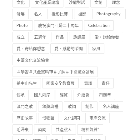
文化
文化產業論壇
沙龍對話
文創
理念
發展
名人
攝影比賽
攝影
Photography
Photo
慶祝澳門回歸二十周年
Celebration
成立
五週年
作品
邀請展
愛，說給你看
愛，寄給你想念
愛，感動的瞬間
家風
中華文化交流協會
＃學習＃共產黨精神＃了解＃中國鐵路發展
孫中山先生
國家安全教育展
意識
責任
傳承
國共兩岸
經貿
介紹會
四週年
澳門之歌
頒獎典禮
歌詞
創作
名人講座
歷史故事
博物館
文化認同
兩岸交流
毛澤東
詩詞
共產黨人
精神氣質”