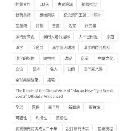
經貿合作
CEPA
專題演講
組織框架
就職典禮
組織架構
紀念澳門回歸二十周年
愛蓮頌
詩聯
書畫
名家
作品展
澳門好去處
澳門大炮台迴廊
大三巴附近
穿越
漢字
互動展
漢字開天闢地
漢字的時光對話
漢字的祝福
短視頻
改變
商業
中華文化
交流
講座
名人
公開
澳門新八景
全球票選結果
揭曉
The Result of the Global Vote of “Macao New Eight Scenic
Spots” Officially Announced
全球
票選
新里程
新面貌
獨特性
可觀性
均衡性
連續性
祝賀澳門特區成立二十年
說好澳門故事
投票流程