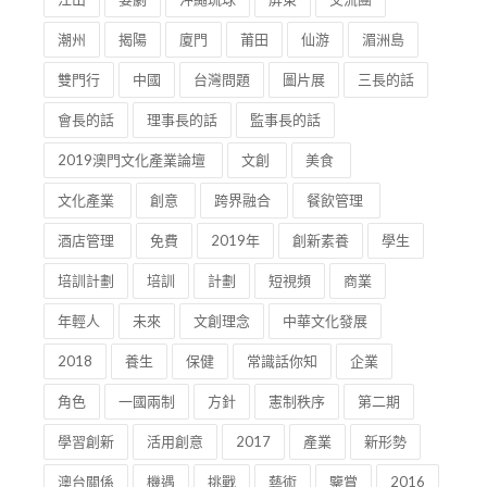
潮州
揭陽
廈門
莆田
仙游
湄洲島
雙門行
中國
台灣問題
圖片展
三長的話
會長的話
理事長的話
監事長的話
2019澳門文化產業論壇
文創
美食
文化產業
創意
跨界融合
餐飲管理
酒店管理
免費
2019年
創新素養
學生
培訓計劃
培訓
計劃
短視頻
商業
年輕人
未來
文創理念
中華文化發展
2018
養生
保健
常識話你知
企業
角色
一國兩制
方針
憲制秩序
第二期
學習創新
活用創意
2017
產業
新形勢
澳台關係
機遇
挑戰
藝術
鑒賞
2016