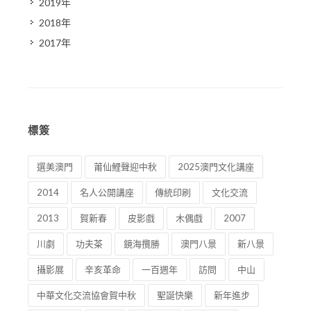
2019年
2018年
2017年
標簽
選美澳門
莆仙鯉聲迎中秋
2025澳門文化講座
2014
名人公開講座
傳統印刷
文化交流
2013
賀新春
皮影戲
木偶戲
2007
川劇
功夫茶
鏡海攬勝
澳門八景
新八景
攝影展
辛亥革命
一百週年
訪問
中山
中華文化交流協會賀中秋
聖誕快樂
新年進步