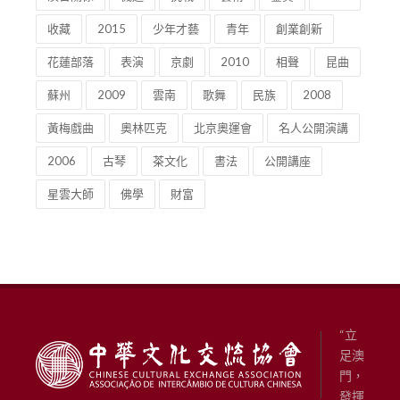
收藏
2015
少年才藝
青年
創業創新
花蓮部落
表演
京劇
2010
相聲
昆曲
蘇州
2009
雲南
歌舞
民族
2008
黃梅戲曲
奧林匹克
北京奧運會
名人公開演講
2006
古琴
茶文化
書法
公開講座
星雲大師
佛學
財富
“立
足澳
門，
發揮