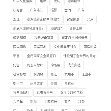
中華文化復興
選舉
政局
港澳關係
研討會
印象濠江
攝影
金門
印象
濠江
臺灣攝影家眼中的澳門
宜蘭巡展
北京
到底M城會發生咩事?
我是誰?
即將上映
敬請期待
我是好奇寶寶
買定爆谷同可樂先
兩岸關係
兩岸四地
文化產業研討會
兩岸商談
新書
全民國家安全教育日
他吸引了全世界的目光
紀念
周恩來總理
珍品展
成立典禮
社會發展
演講會
浙江
杭州市
江山市
衢州市
兩岸文化
粵劇
帝女花
瓦舍曲藝社
孔雀東南飛
秦淮冷月葬花魁
六千年
彩陶
工匠精神
碎片
秧歌
江山
婺劇
沖繩琉球
屏東
交流團