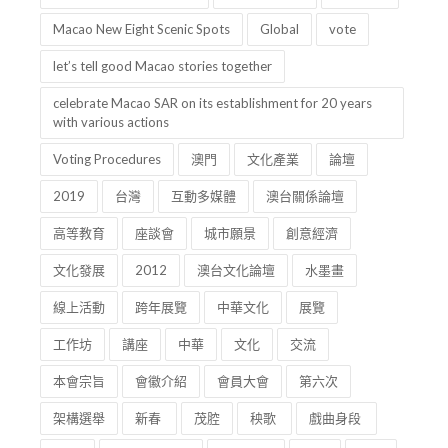
Macao New Eight Scenic Spots
Global
vote
let’s tell good Macao stories together
celebrate Macao SAR on its establishment for 20 years
with various actions
Voting Procedures
澳門
文化產業
論壇
2019
台灣
互動多媒體
澳台關係論壇
高等教育
座談會
城市願景
創意經濟
文化發展
2012
澳台文化論壇
水墨畫
線上活動
跨年展覽
中華文化
展覽
工作坊
講座
中華
文化
交流
本會宗旨
會徽介紹
會員大會
第六次
架構選舉
新春
茂腔
秧歌
戲曲身段