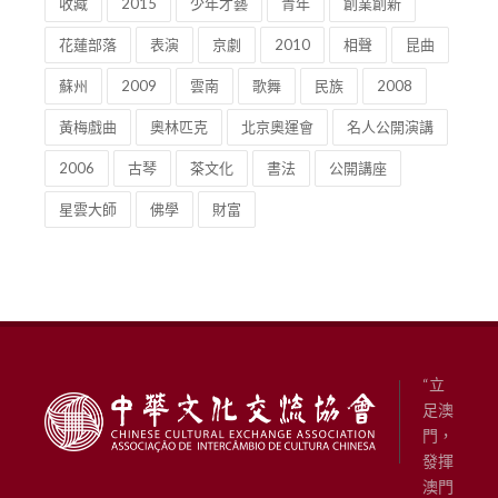
收藏
2015
少年才藝
青年
創業創新
花蓮部落
表演
京劇
2010
相聲
昆曲
蘇州
2009
雲南
歌舞
民族
2008
黃梅戲曲
奧林匹克
北京奧運會
名人公開演講
2006
古琴
茶文化
書法
公開講座
星雲大師
佛學
財富
“立
足澳
門，
發揮
澳門