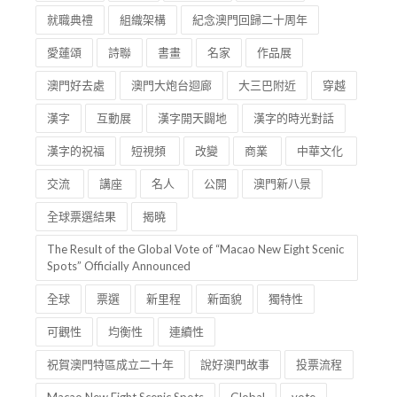
就職典禮
組織架構
紀念澳門回歸二十周年
愛蓮頌
詩聯
書畫
名家
作品展
澳門好去處
澳門大炮台迴廊
大三巴附近
穿越
漢字
互動展
漢字開天闢地
漢字的時光對話
漢字的祝福
短視頻
改變
商業
中華文化
交流
講座
名人
公開
澳門新八景
全球票選結果
揭曉
The Result of the Global Vote of “Macao New Eight Scenic
Spots” Officially Announced
全球
票選
新里程
新面貌
獨特性
可觀性
均衡性
連續性
祝賀澳門特區成立二十年
說好澳門故事
投票流程