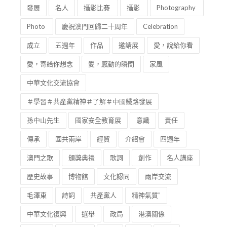
發展
名人
攝影比賽
攝影
Photography
Photo
慶祝澳門回歸二十周年
Celebration
成立
五週年
作品
邀請展
愛，說給你看
愛，寄給你想念
愛，感動的瞬間
家風
中華文化交流協會
＃學習＃共產黨精神＃了解＃中國鐵路發展
孫中山先生
國家安全教育展
意識
責任
傳承
國共兩岸
經貿
介紹會
四週年
澳門之歌
頒獎典禮
歌詞
創作
名人講座
歷史故事
博物館
文化認同
兩岸交流
毛澤東
詩詞
共產黨人
精神氣質”
中華文化復興
選舉
政局
港澳關係