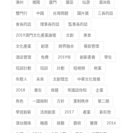
潮州
揭陽
廈門
莆田
仙游
湄洲島
雙門行
中國
台灣問題
圖片展
三長的話
會長的話
理事長的話
監事長的話
2019澳門文化產業論壇
文創
美食
文化產業
創意
跨界融合
餐飲管理
酒店管理
免費
2019年
創新素養
學生
培訓計劃
培訓
計劃
短視頻
商業
年輕人
未來
文創理念
中華文化發展
2018
養生
保健
常識話你知
企業
角色
一國兩制
方針
憲制秩序
第二期
學習創新
活用創意
2017
產業
新形勢
澳台關係
機遇
挑戰
藝術
鑒賞
2016