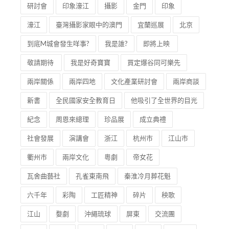
研討會
印象濠江
攝影
金門
印象
濠江
臺灣攝影家眼中的澳門
宜蘭巡展
北京
到底M城會發生咩事?
我是誰?
即將上映
敬請期待
我是好奇寶寶
買定爆谷同可樂先
兩岸關係
兩岸四地
文化產業研討會
兩岸商談
新書
全民國家安全教育日
他吸引了全世界的目光
紀念
周恩來總理
珍品展
成立典禮
社會發展
演講會
浙江
杭州市
江山市
衢州市
兩岸文化
粵劇
帝女花
瓦舍曲藝社
孔雀東南飛
秦淮冷月葬花魁
六千年
彩陶
工匠精神
碎片
秧歌
江山
婺劇
沖繩琉球
屏東
交流團