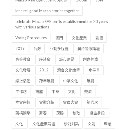
Macao New Eight Scenic Spots
Global
vote
let’s tell good Macao stories together
celebrate Macao SAR on its establishment for 20 years
with various actions
Voting Procedures
澳門
文化產業
論壇
2019
台灣
互動多媒體
澳台關係論壇
高等教育
座談會
城市願景
創意經濟
文化發展
2012
澳台文化論壇
水墨畫
線上活動
跨年展覽
中華文化
展覽
工作坊
講座
中華
文化
交流
本會宗旨
會徽介紹
會員大會
第六次
架構選舉
新春
茂腔
秧歌
戲曲身段
文化
文化產業論壇
沙龍對話
文創
理念