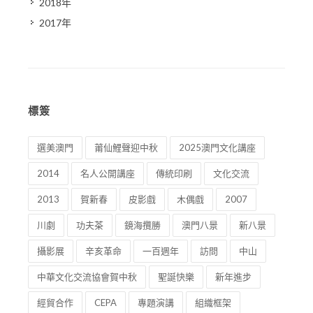
2018年
2017年
標簽
選美澳門
莆仙鯉聲迎中秋
2025澳門文化講座
2014
名人公開講座
傳統印刷
文化交流
2013
賀新春
皮影戲
木偶戲
2007
川劇
功夫茶
鏡海攬勝
澳門八景
新八景
攝影展
辛亥革命
一百週年
訪問
中山
中華文化交流協會賀中秋
聖誕快樂
新年進步
經貿合作
CEPA
專題演講
組織框架