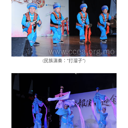
民族演奏：“打溜子”
（
）