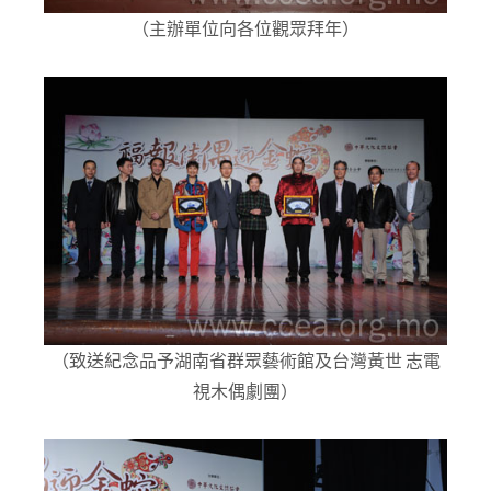
（主辦單位向各位觀眾拜年）
（致送紀念品予湖南省群眾藝術館及台灣黃世 志電
視木偶劇團）