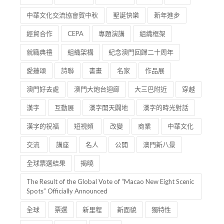
中華文化交流協會賀中秋
聖誕快樂
新年進步
經貿合作
CEPA
專題演講
組織框架
就職典禮
組織架構
紀念澳門回歸二十周年
愛蓮頌
詩聯
書畫
名家
作品展
澳門好去處
澳門大炮台迴廊
大三巴附近
穿越
漢字
互動展
漢字開天闢地
漢字的時光對話
漢字的祝福
短視頻
改變
商業
中華文化
交流
講座
名人
公開
澳門新八景
全球票選結果
揭曉
The Result of the Global Vote of “Macao New Eight Scenic
Spots” Officially Announced
全球
票選
新里程
新面貌
獨特性