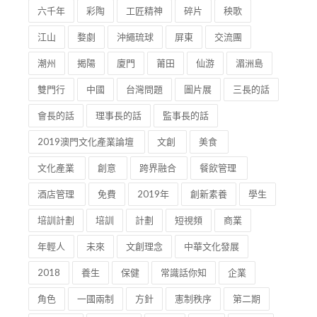
六千年
彩陶
工匠精神
碎片
秧歌
江山
婺劇
沖繩琉球
屏東
交流團
潮州
揭陽
廈門
莆田
仙游
湄洲島
雙門行
中國
台灣問題
圖片展
三長的話
會長的話
理事長的話
監事長的話
2019澳門文化產業論壇
文創
美食
文化產業
創意
跨界融合
餐飲管理
酒店管理
免費
2019年
創新素養
學生
培訓計劃
培訓
計劃
短視頻
商業
年輕人
未來
文創理念
中華文化發展
2018
養生
保健
常識話你知
企業
角色
一國兩制
方針
憲制秩序
第二期