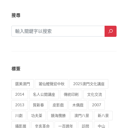
搜尋
標簽
選美澳門
莆仙鯉聲迎中秋
2025澳門文化講座
2014
名人公開講座
傳統印刷
文化交流
2013
賀新春
皮影戲
木偶戲
2007
川劇
功夫茶
鏡海攬勝
澳門八景
新八景
攝影展
辛亥革命
一百週年
訪問
中山