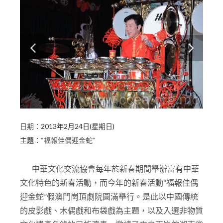
日期
：
20
13
年
2
月
24
日(星期
日
)
主題：
“福報佳偶迎金蛇”
中華文化交流協會每年於新春期間舉辦富有中華
文化特色的新春活動，而今年的新春活動“福報佳偶
迎金蛇”假澳門崗頂劇院圓滿舉行。是此以中國傳統
的皮影戲、木偶戲和布袋戲為主題，以及入選非物質