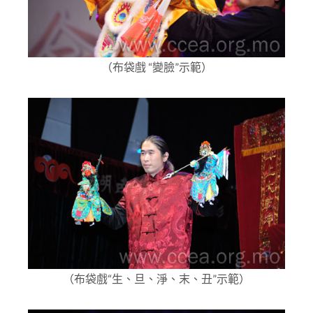
（布袋戲 “變臉”示範）
（布袋戲“生、旦、淨、末、丑”示範）