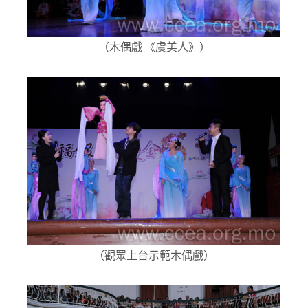
（木偶戲 《虞美人》）
（觀眾上台示範木偶戲）