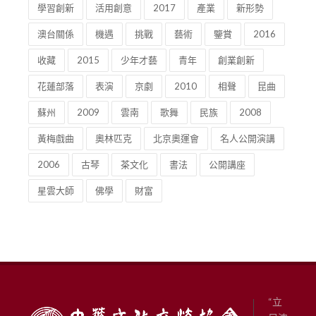
學習創新
活用創意
2017
產業
新形勢
澳台關係
機遇
挑戰
藝術
鑒賞
2016
收藏
2015
少年才藝
青年
創業創新
花蓮部落
表演
京劇
2010
相聲
昆曲
蘇州
2009
雲南
歌舞
民族
2008
黃梅戲曲
奧林匹克
北京奧運會
名人公開演講
2006
古琴
茶文化
書法
公開講座
星雲大師
佛學
財富
“立