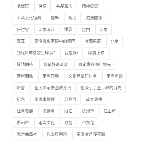
毛澤東
詩詞
共產黨人
精神氣質”
中華文化復興
選舉
政局
港澳關係
研討會
印象濠江
攝影
金門
印象
濠江
臺灣攝影家眼中的澳門
宜蘭巡展
北京
到底M城會發生咩事?
我是誰?
即將上映
敬請期待
我是好奇寶寶
買定爆谷同可樂先
兩岸關係
兩岸四地
文化產業研討會
兩岸商談
新書
全民國家安全教育日
他吸引了全世界的目光
紀念
周恩來總理
珍品展
成立典禮
社會發展
演講會
浙江
杭州市
江山市
衢州市
兩岸文化
粵劇
帝女花
瓦舍曲藝社
孔雀東南飛
秦淮冷月葬花魁