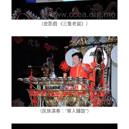
（皮影戲 《三隻老鼠》）
（民族演奏：“單人鑼鼓”）