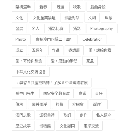
架構選舉
新春
茂腔
秧歌
戲曲身段
文化
文化產業論壇
沙龍對話
文創
理念
發展
名人
攝影比賽
攝影
Photography
Photo
慶祝澳門回歸二十周年
Celebration
成立
五週年
作品
邀請展
愛，說給你看
愛，寄給你想念
愛，感動的瞬間
家風
中華文化交流協會
＃學習＃共產黨精神＃了解＃中國鐵路發展
孫中山先生
國家安全教育展
意識
責任
傳承
國共兩岸
經貿
介紹會
四週年
澳門之歌
頒獎典禮
歌詞
創作
名人講座
歷史故事
博物館
文化認同
兩岸交流