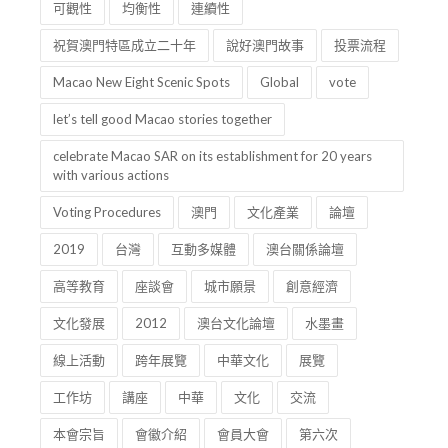
可觀性
均衡性
連續性
祝賀澳門特區成立二十年
說好澳門故事
投票流程
Macao New Eight Scenic Spots
Global
vote
let’s tell good Macao stories together
celebrate Macao SAR on its establishment for 20 years
with various actions
Voting Procedures
澳門
文化產業
論壇
2019
台灣
互動多媒體
澳台關係論壇
高等教育
座談會
城市願景
創意經濟
文化發展
2012
澳台文化論壇
水墨畫
線上活動
跨年展覽
中華文化
展覽
工作坊
講座
中華
文化
交流
本會宗旨
會徽介紹
會員大會
第六次