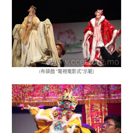
布袋戲 “電視電影式”示範
（
）