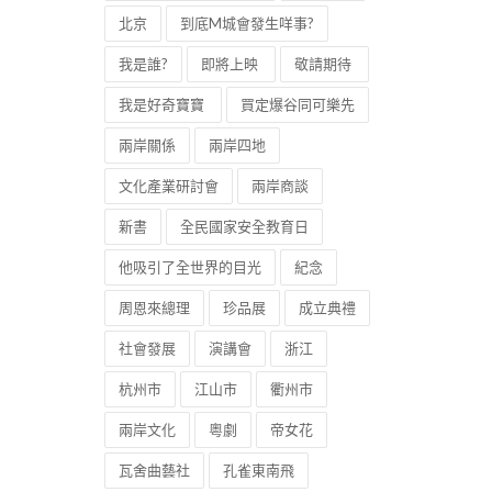
北京
到底M城會發生咩事?
我是誰?
即將上映
敬請期待
我是好奇寶寶
買定爆谷同可樂先
兩岸關係
兩岸四地
文化產業研討會
兩岸商談
新書
全民國家安全教育日
他吸引了全世界的目光
紀念
周恩來總理
珍品展
成立典禮
社會發展
演講會
浙江
杭州市
江山市
衢州市
兩岸文化
粵劇
帝女花
瓦舍曲藝社
孔雀東南飛