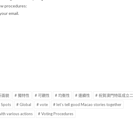
low procedures:
your email.
 新面貌
# 獨特性
# 可觀性
# 均衡性
# 連續性
# 祝賀澳門特區成立
 Spots
# Global
# vote
# let’s tell good Macao stories together
ith various actions
# Voting Procedures