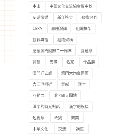
中山
中華文化交流協會賀中秋
聖誕快樂
新年進步
經貿合作
CEPA
專題演講
組織框架
就職典禮
組織架構
紀念澳門回歸二十周年
愛蓮頌
詩聯
書畫
名家
作品展
澳門好去處
澳門大炮台迴廊
大三巴附近
穿越
漢字
互動展
漢字開天闢地
漢字的時光對話
漢字的祝福
短視頻
改變
商業
中華文化
交流
講座