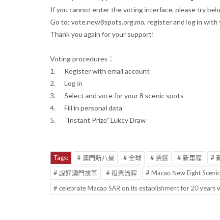
If you cannot enter the voting interface, please try be
Go to: vote.new8spots.org.mo, register and log in with 
Thank you again for your support!
Voting procedures：
1. Register with email account
2. Log in
3. Select and vote for your 8 scenic spots
4. Fill in personal data
5. “Instant Prize” Lukcy Draw
Tags:
# 澳門新八景
# 全球
# 票選
# 新里程
#
# 說好澳門故事
# 投票流程
# Macao New Eight Scenic
# celebrate Macao SAR on its establishment for 20 years w