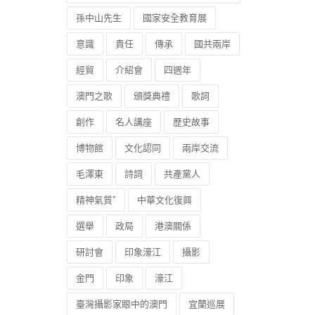
孫中山先生
國家安全教育展
意識
責任
傳承
國共兩岸
經貿
介紹會
四週年
澳門之歌
頒獎典禮
歌詞
創作
名人講座
歷史故事
博物館
文化認同
兩岸交流
毛澤東
詩詞
共產黨人
精神氣質”
中華文化復興
選舉
政局
港澳關係
研討會
印象濠江
攝影
金門
印象
濠江
臺灣攝影家眼中的澳門
宜蘭巡展