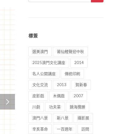
標簽
選美澳門
莆仙鯉聲迎中秋
2025澳門文化講座
2014
名人公開講座
傳統印刷
文化交流
2013
賀新春
皮影戲
木偶戲
2007
川劇
功夫茶
鏡海攬勝
澳門八景
新八景
攝影展
辛亥革命
一百週年
訪問