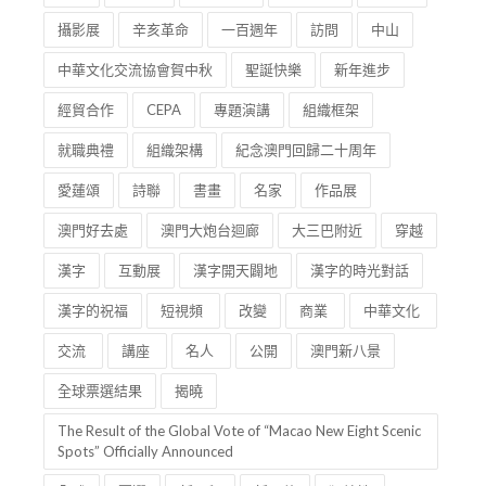
攝影展
辛亥革命
一百週年
訪問
中山
中華文化交流協會賀中秋
聖誕快樂
新年進步
經貿合作
CEPA
專題演講
組織框架
就職典禮
組織架構
紀念澳門回歸二十周年
愛蓮頌
詩聯
書畫
名家
作品展
澳門好去處
澳門大炮台迴廊
大三巴附近
穿越
漢字
互動展
漢字開天闢地
漢字的時光對話
漢字的祝福
短視頻
改變
商業
中華文化
交流
講座
名人
公開
澳門新八景
全球票選結果
揭曉
The Result of the Global Vote of “Macao New Eight Scenic
Spots” Officially Announced