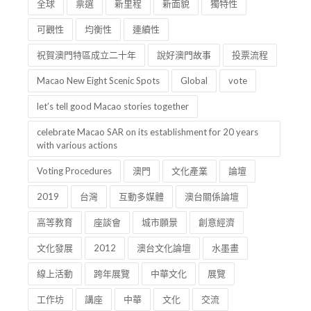
全球
票選
新里程
新面貌
獨特性
可觀性
均衡性
連續性
祝賀澳門特區成立二十年
說好澳門故事
投票流程
Macao New Eight Scenic Spots
Global
vote
let’s tell good Macao stories together
celebrate Macao SAR on its establishment for 20 years
with various actions
Voting Procedures
澳門
文化產業
論壇
2019
台灣
互動多媒體
澳台關係論壇
高等教育
座談會
城市願景
創意經濟
文化發展
2012
澳台文化論壇
水墨畫
線上活動
跨年展覽
中華文化
展覽
工作坊
講座
中華
文化
交流