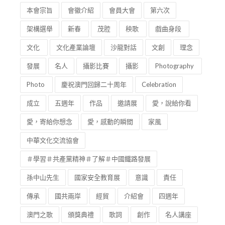
本會宗旨
會徽介紹
會員大會
第六次
架構選舉
新春
茂腔
秧歌
戲曲身段
文化
文化產業論壇
沙龍對話
文創
理念
發展
名人
攝影比賽
攝影
Photography
Photo
慶祝澳門回歸二十周年
Celebration
成立
五週年
作品
邀請展
愛，說給你看
愛，寄給你想念
愛，感動的瞬間
家風
中華文化交流協會
＃學習＃共產黨精神＃了解＃中國鐵路發展
孫中山先生
國家安全教育展
意識
責任
傳承
國共兩岸
經貿
介紹會
四週年
澳門之歌
頒獎典禮
歌詞
創作
名人講座