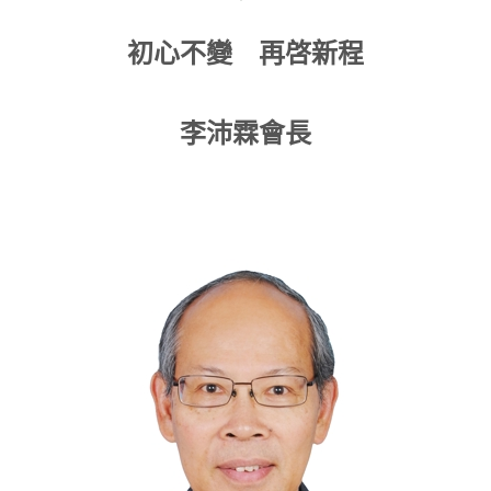
初心不變 再啓新程
李沛霖會長