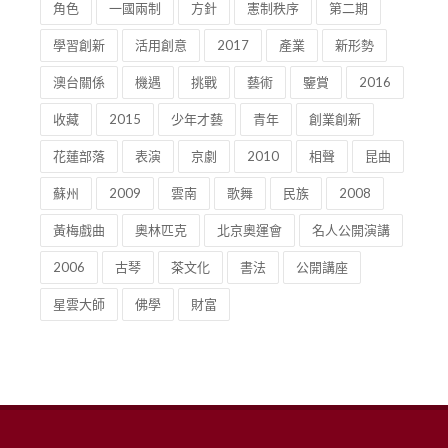
角色
一國兩制
方針
憲制秩序
第二期
學習創新
活用創意
2017
產業
新形勢
澳台關係
機遇
挑戰
藝術
鑒賞
2016
收藏
2015
少年才藝
青年
創業創新
花蓮部落
表演
京劇
2010
相聲
昆曲
蘇州
2009
雲南
歌舞
民族
2008
黃梅戲曲
奧林匹克
北京奧運會
名人公開演講
2006
古琴
茶文化
書法
公開講座
星雲大師
佛學
財富