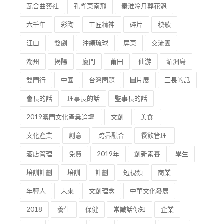
瓦舍曲藝社
孔雀東南飛
秦淮冷月葬花魁
六千年
彩陶
工匠精神
碎片
秧歌
江山
婺劇
沖繩琉球
屏東
交流團
潮州
揭陽
廈門
莆田
仙游
湄洲島
雙門行
中國
台灣問題
圖片展
三長的話
會長的話
理事長的話
監事長的話
2019澳門文化產業論壇
文創
美食
文化產業
創意
跨界融合
餐飲管理
酒店管理
免費
2019年
創新素養
學生
培訓計劃
培訓
計劃
短視頻
商業
年輕人
未來
文創理念
中華文化發展
2018
養生
保健
常識話你知
企業