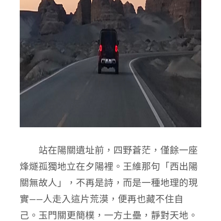
站在陽關遺址前，四野蒼茫，僅餘一座
烽燧孤獨地立在夕陽裡。王維那句「西出陽
關無故人」，不再是詩，而是一種地理的現
實——人走入這片荒漠，便再也藏不住自
己。玉門關更簡樸，一方土壘，靜對天地。