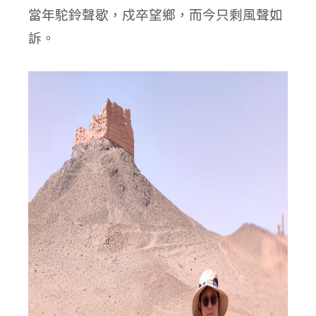
當年駝鈴聲歇，戍卒望鄉，而今只剩風聲如
訴。