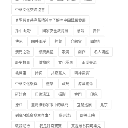
中華文化交流協會
＃學習＃共產黨精神＃了解＃中國鐵路發展
孫中山先生
國家安全教育展
意識
責任
傳承
國共兩岸
經貿
介紹會
四週年
澳門之歌
頒獎典禮
歌詞
創作
名人講座
歷史故事
博物館
文化認同
兩岸交流
毛澤東
詩詞
共產黨人
精神氣質”
中華文化復興
選舉
政局
港澳關係
研討會
印象濠江
攝影
金門
印象
濠江
臺灣攝影家眼中的澳門
宜蘭巡展
北京
到底M城會發生咩事?
我是誰?
即將上映
敬請期待
我是好奇寶寶
買定爆谷同可樂先