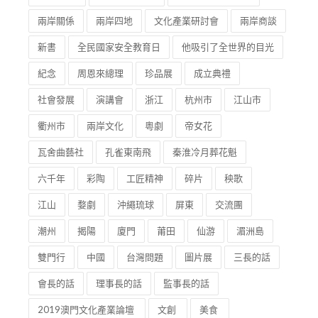
兩岸關係
兩岸四地
文化產業研討會
兩岸商談
新書
全民國家安全教育日
他吸引了全世界的目光
紀念
周恩來總理
珍品展
成立典禮
社會發展
演講會
浙江
杭州市
江山市
衢州市
兩岸文化
粵劇
帝女花
瓦舍曲藝社
孔雀東南飛
秦淮冷月葬花魁
六千年
彩陶
工匠精神
碎片
秧歌
江山
婺劇
沖繩琉球
屏東
交流團
潮州
揭陽
廈門
莆田
仙游
湄洲島
雙門行
中國
台灣問題
圖片展
三長的話
會長的話
理事長的話
監事長的話
2019澳門文化產業論壇
文創
美食