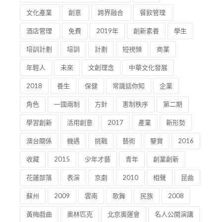
文化產業
創意
跨界融合
餐飲管理
酒店管理
免費
2019年
創新素養
學生
培訓計劃
培訓
計劃
短視頻
商業
年輕人
未來
文創理念
中華文化發展
2018
養生
保健
常識話你知
企業
角色
一國兩制
方針
憲制秩序
第二期
學習創新
活用創意
2017
產業
新形勢
澳台關係
機遇
挑戰
藝術
鑒賞
2016
收藏
2015
少年才藝
青年
創業創新
花蓮部落
表演
京劇
2010
相聲
昆曲
蘇州
2009
雲南
歌舞
民族
2008
黃梅戲曲
奧林匹克
北京奧運會
名人公開演講