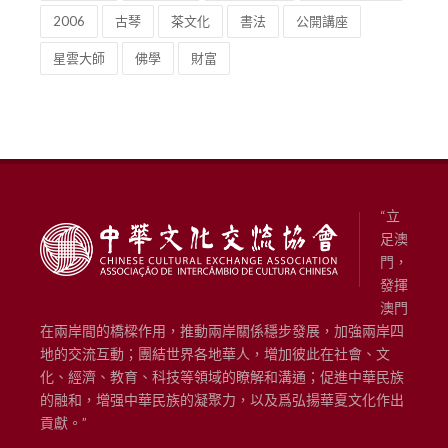
2006
古琴
茶文化
書法
公開講座
星雲大師
佛學
財富
“立
足澳
門，
發揮
澳門
在兩岸間的橋樑作用，推動兩岸關係穩步發展，加強兩岸四
地的交流互動；團結世界各地華人，增加彼此在社會、文
化、經濟、教育、科技等領域的瞭解和溝通；促進中華民族
的融和，增强中華民族的凝聚力，以及爲弘揚華夏文化作出
貢獻。”