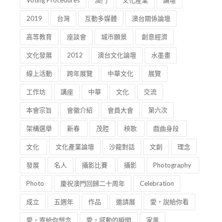
Voting Procedures
澳門
文化產業
論壇
2019
台灣
互動多媒體
澳台關係論壇
高等教育
座談會
城市願景
創意經濟
文化發展
2012
澳台文化論壇
水墨畫
線上活動
跨年展覽
中華文化
展覽
工作坊
講座
中華
文化
交流
本會宗旨
會徽介紹
會員大會
第六次
架構選舉
新春
茂腔
秧歌
戲曲身段
文化
文化產業論壇
沙龍對話
文創
理念
發展
名人
攝影比賽
攝影
Photography
Photo
慶祝澳門回歸二十周年
Celebration
成立
五週年
作品
邀請展
愛，說給你看
愛，寄給你想念
愛，感動的瞬間
家風