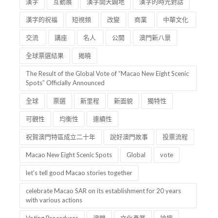
漢字
互動展
漢字開天闢地
漢字的時光對話
漢字的祝福
短視頻
改變
商業
中華文化
交流
講座
名人
公開
澳門新八景
全球票選結果
揭曉
The Result of the Global Vote of “Macao New Eight Scenic
Spots” Officially Announced
全球
票選
新里程
新面貌
獨特性
可觀性
均衡性
連續性
祝賀澳門特區成立二十年
說好澳門故事
投票流程
Macao New Eight Scenic Spots
Global
vote
let’s tell good Macao stories together
celebrate Macao SAR on its establishment for 20 years
with various actions