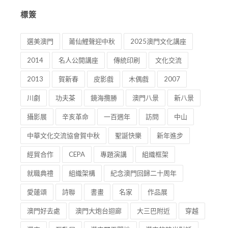
標簽
選美澳門
莆仙鯉聲迎中秋
2025澳門文化講座
2014
名人公開講座
傳統印刷
文化交流
2013
賀新春
皮影戲
木偶戲
2007
川劇
功夫茶
鏡海攬勝
澳門八景
新八景
攝影展
辛亥革命
一百週年
訪問
中山
中華文化交流協會賀中秋
聖誕快樂
新年進步
經貿合作
CEPA
專題演講
組織框架
就職典禮
組織架構
紀念澳門回歸二十周年
愛蓮頌
詩聯
書畫
名家
作品展
澳門好去處
澳門大炮台迴廊
大三巴附近
穿越