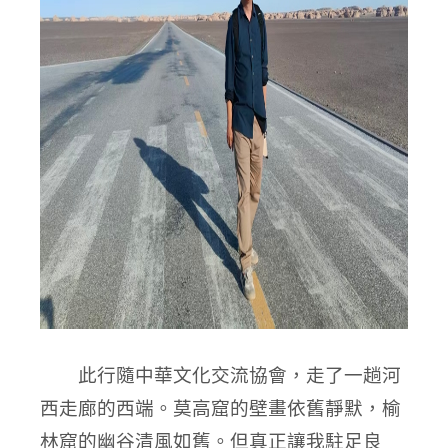
此行隨中華文化交流協會，走了一趟河
西走廊的西端。莫高窟的壁畫依舊靜默，榆
林窟的幽谷清風如舊。但真正讓我駐足良