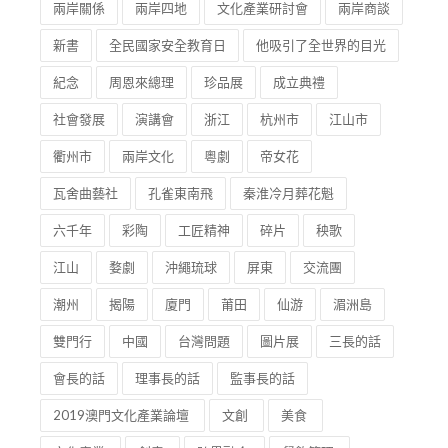
兩岸關係
兩岸四地
文化產業研討會
兩岸商談
新書
全民國家安全教育日
他吸引了全世界的目光
紀念
周恩來總理
珍品展
成立典禮
社會發展
演講會
浙江
杭州市
江山市
衢州市
兩岸文化
粵劇
帝女花
瓦舍曲藝社
孔雀東南飛
秦淮冷月葬花魁
六千年
彩陶
工匠精神
碎片
秧歌
江山
婺劇
沖繩琉球
屏東
交流團
潮州
揭陽
廈門
莆田
仙游
湄洲島
雙門行
中國
台灣問題
圖片展
三長的話
會長的話
理事長的話
監事長的話
2019澳門文化產業論壇
文創
美食