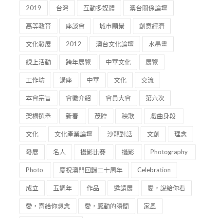
2019
台灣
互動多媒體
澳台關係論壇
高等教育
座談會
城市願景
創意經濟
文化發展
2012
澳台文化論壇
水墨畫
線上活動
跨年展覽
中華文化
展覽
工作坊
講座
中華
文化
交流
本會宗旨
會徽介紹
會員大會
第六次
架構選舉
新春
茂腔
秧歌
戲曲身段
文化
文化產業論壇
沙龍對話
文創
理念
發展
名人
攝影比賽
攝影
Photography
Photo
慶祝澳門回歸二十周年
Celebration
成立
五週年
作品
邀請展
愛，說給你看
愛，寄給你想念
愛，感動的瞬間
家風