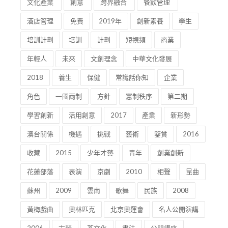
文化產業
創意
跨界融合
餐飲管理
酒店管理
免費
2019年
創新素養
學生
培訓計劃
培訓
計劃
短視頻
商業
年輕人
未來
文創理念
中華文化發展
2018
養生
保健
常識話你知
企業
角色
一國兩制
方針
憲制秩序
第二期
學習創新
活用創意
2017
產業
新形勢
澳台關係
機遇
挑戰
藝術
鑒賞
2016
收藏
2015
少年才藝
青年
創業創新
花蓮部落
表演
京劇
2010
相聲
昆曲
蘇州
2009
雲南
歌舞
民族
2008
黃梅戲曲
奧林匹克
北京奧運會
名人公開演講