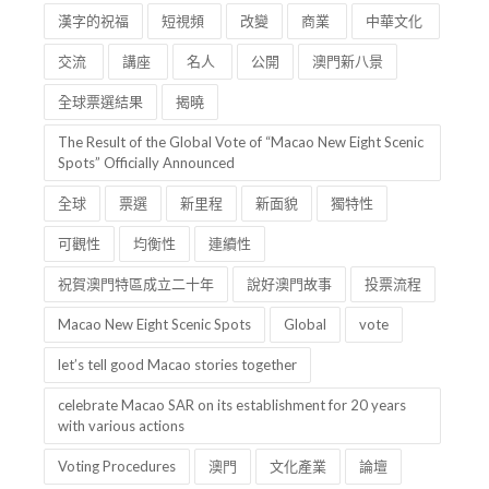
漢字的祝福
短視頻
改變
商業
中華文化
交流
講座
名人
公開
澳門新八景
全球票選結果
揭曉
The Result of the Global Vote of “Macao New Eight Scenic
Spots” Officially Announced
全球
票選
新里程
新面貌
獨特性
可觀性
均衡性
連續性
祝賀澳門特區成立二十年
說好澳門故事
投票流程
Macao New Eight Scenic Spots
Global
vote
let’s tell good Macao stories together
celebrate Macao SAR on its establishment for 20 years
with various actions
Voting Procedures
澳門
文化產業
論壇