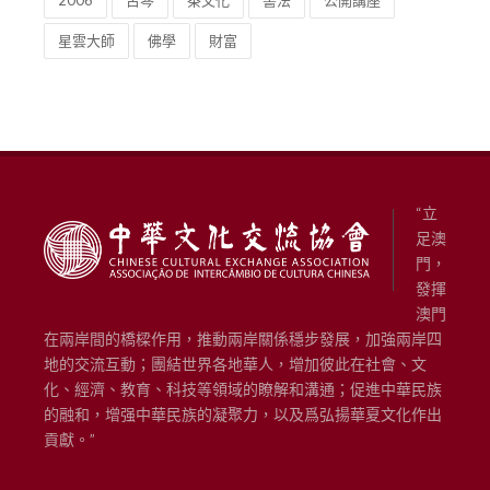
2006
古琴
茶文化
書法
公開講座
星雲大師
佛學
財富
“立
足澳
門，
發揮
澳門
在兩岸間的橋樑作用，推動兩岸關係穩步發展，加強兩岸四
地的交流互動；團結世界各地華人，增加彼此在社會、文
化、經濟、教育、科技等領域的瞭解和溝通；促進中華民族
的融和，增强中華民族的凝聚力，以及爲弘揚華夏文化作出
貢獻。”