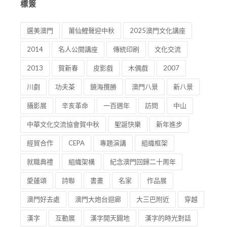
標簽
選美澳門
莆仙鯉聲迎中秋
2025澳門文化講座
2014
名人公開講座
傳統印刷
文化交流
2013
賀新春
皮影戲
木偶戲
2007
川劇
功夫茶
鏡海攬勝
澳門八景
新八景
攝影展
辛亥革命
一百週年
訪問
中山
中華文化交流協會賀中秋
聖誕快樂
新年進步
經貿合作
CEPA
專題演講
組織框架
就職典禮
組織架構
紀念澳門回歸二十周年
愛蓮頌
詩聯
書畫
名家
作品展
澳門好去處
澳門大炮台迴廊
大三巴附近
穿越
漢字
互動展
漢字開天闢地
漢字的時光對話