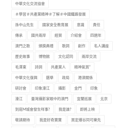
中華文化交流協會
＃學習＃共產黨精神＃了解＃中國鐵路發展
孫中山先生
國家安全教育展
意識
責任
傳承
國共兩岸
經貿
介紹會
四週年
澳門之歌
頒獎典禮
歌詞
創作
名人講座
歷史故事
博物館
文化認同
兩岸交流
毛澤東
詩詞
共產黨人
精神氣質”
中華文化復興
選舉
政局
港澳關係
研討會
印象濠江
攝影
金門
印象
濠江
臺灣攝影家眼中的澳門
宜蘭巡展
北京
到底M城會發生咩事?
我是誰?
即將上映
敬請期待
我是好奇寶寶
買定爆谷同可樂先