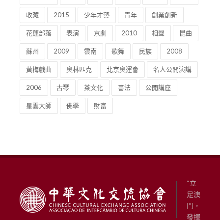
收藏
2015
少年才藝
青年
創業創新
花蓮部落
表演
京劇
2010
相聲
昆曲
蘇州
2009
雲南
歌舞
民族
2008
黃梅戲曲
奧林匹克
北京奧運會
名人公開演講
2006
古琴
茶文化
書法
公開講座
星雲大師
佛學
財富
“立
足澳
門，
發揮