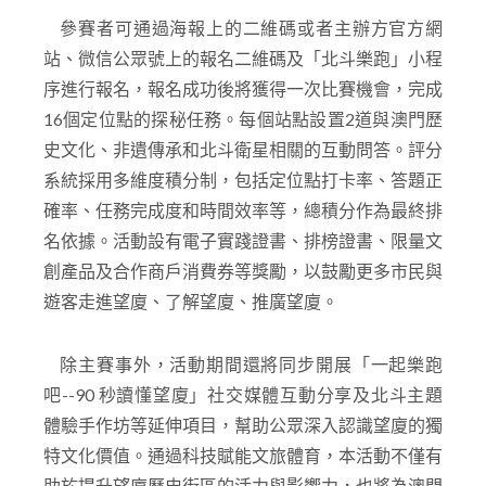
參賽者可通過海報上的二維碼或者主辦方官方網
站、微信公眾號上的報名二維碼及「北斗樂跑」小程
序進行報名，報名成功後將獲得一次比賽機會，完成
16個定位點的探秘任務。每個站點設置2道與澳門歷
史文化、非遺傳承和北斗衛星相關的互動問答。評分
系統採用多維度積分制，包括定位點打卡率、答題正
確率、任務完成度和時間效率等，總積分作為最終排
名依據。活動設有電子實踐證書、排榜證書、限量文
創產品及合作商戶消費券等獎勵，以鼓勵更多市民與
遊客走進望廈、了解望廈、推廣望廈。
除主賽事外，活動期間還將同步開展「一起樂跑
吧--90 秒讀懂望廈」社交媒體互動分享及北斗主題
體驗手作坊等延伸項目，幫助公眾深入認識望廈的獨
特文化價值。通過科技賦能文旅體育，本活動不僅有
助於提升望廈歷史街區的活力與影響力，也將為澳門