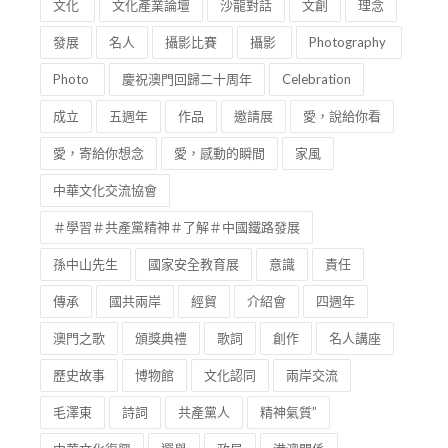
文化
文化產業論壇
沙龍對話
文創
理念
發展
名人
攝影比賽
攝影
Photography
Photo
慶祝澳門回歸二十周年
Celebration
成立
五週年
作品
邀請展
愛，說給你看
愛，寄給你想念
愛，感動的瞬間
家風
中華文化交流協會
＃學習＃共產黨精神＃了解＃中國鐵路發展
孫中山先生
國家安全教育展
意識
責任
傳承
國共兩岸
經貿
介紹會
四週年
澳門之歌
頒獎典禮
歌詞
創作
名人講座
歷史故事
博物館
文化認同
兩岸交流
毛澤東
詩詞
共產黨人
精神氣質”