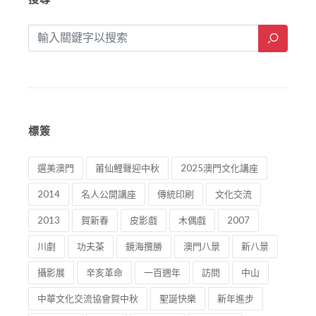
標簽
選美澳門
莆仙鯉聲迎中秋
2025澳門文化講座
2014
名人公開講座
傳統印刷
文化交流
2013
賀新春
皮影戲
木偶戲
2007
川劇
功夫茶
鏡海攬勝
澳門八景
新八景
攝影展
辛亥革命
一百週年
訪問
中山
中華文化交流協會賀中秋
聖誕快樂
新年進步