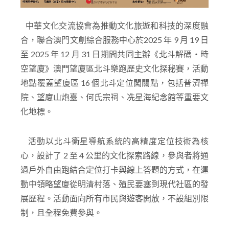
中華文化交流協會為推動文化旅遊和科技的深度融
合，聯合澳門文創綜合服務中心於2025 年 9 月 19 日
至 2025 年 12 月 31 日期間共同主辦《北斗解碼・時
空望廈》澳門望廈區北斗樂跑歷史文化探秘賽，活動
地點覆蓋望廈區 16 個北斗定位闖關點，包括普濟禪
院、望廈山炮臺、何氏宗祠、冼星海紀念館等重要文
化地標。
活動以北斗衛星導航系統的高精度定位技術為核
心，設計了 2 至 4 公里的文化探索路線，參與者將通
過戶外自由跑結合定位打卡與線上答題的方式，在運
動中領略望廈從明清村落、殖民要塞到現代社區的發
展歷程。活動面向所有市民與遊客開放，不設組別限
制，且全程免費參與。