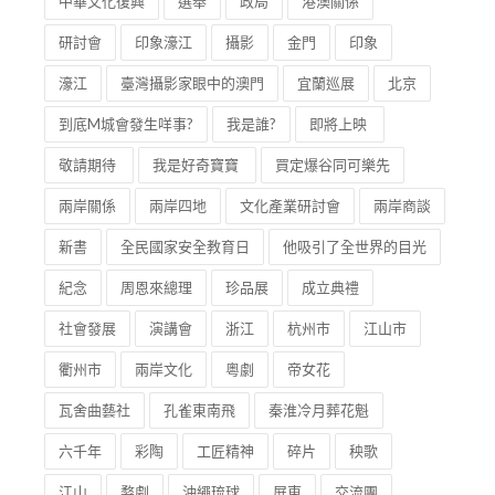
中華文化復興
選舉
政局
港澳關係
研討會
印象濠江
攝影
金門
印象
濠江
臺灣攝影家眼中的澳門
宜蘭巡展
北京
到底M城會發生咩事?
我是誰?
即將上映
敬請期待
我是好奇寶寶
買定爆谷同可樂先
兩岸關係
兩岸四地
文化產業研討會
兩岸商談
新書
全民國家安全教育日
他吸引了全世界的目光
紀念
周恩來總理
珍品展
成立典禮
社會發展
演講會
浙江
杭州市
江山市
衢州市
兩岸文化
粵劇
帝女花
瓦舍曲藝社
孔雀東南飛
秦淮冷月葬花魁
六千年
彩陶
工匠精神
碎片
秧歌
江山
婺劇
沖繩琉球
屏東
交流團