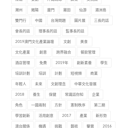
潮州
揭陽
廈門
莆田
仙游
湄洲島
雙門行
中國
台灣問題
圖片展
三長的話
會長的話
理事長的話
監事長的話
2019澳門文化產業論壇
文創
美食
文化產業
創意
跨界融合
餐飲管理
酒店管理
免費
2019年
創新素養
學生
培訓計劃
培訓
計劃
短視頻
商業
年輕人
未來
文創理念
中華文化發展
2018
養生
保健
常識話你知
企業
角色
一國兩制
方針
憲制秩序
第二期
學習創新
活用創意
2017
產業
新形勢
澳台關係
機遇
挑戰
藝術
鑒賞
2016