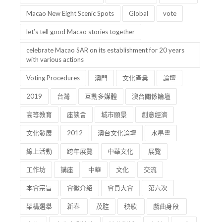
Macao New Eight Scenic Spots
Global
vote
let’s tell good Macao stories together
celebrate Macao SAR on its establishment for 20 years
with various actions
Voting Procedures
澳門
文化產業
論壇
2019
台灣
互動多媒體
澳台關係論壇
高等教育
座談會
城市願景
創意經濟
文化發展
2012
澳台文化論壇
水墨畫
線上活動
跨年展覽
中華文化
展覽
工作坊
講座
中華
文化
交流
本會宗旨
會徽介紹
會員大會
第六次
架構選舉
新春
茂腔
秧歌
戲曲身段