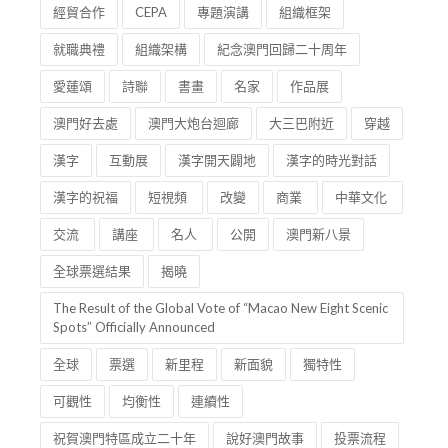
經貿合作
CEPA
專題演講
組織框架
就職典禮
組織架構
紀念澳門回歸二十周年
愛蓮頌
詩聯
書畫
名家
作品展
澳門好去處
澳門大炮台迴廊
大三巴附近
穿越
漢字
互動展
漢字開天闢地
漢字的時光對話
漢字的祝福
短視頻
改變
商業
中華文化
交流
講座
名人
公開
澳門新八景
全球票選結果
揭曉
The Result of the Global Vote of “Macao New Eight Scenic
Spots” Officially Announced
全球
票選
新里程
新面貌
獨特性
可觀性
均衡性
連續性
祝賀澳門特區成立二十年
說好澳門故事
投票流程