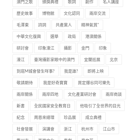
歷史故事
博物館
文化認同
兩岸交流
毛澤東
詩詞
共產黨人
精神氣質”
中華文化復興
選舉
政局
港澳關係
研討會
印象濠江
攝影
金門
印象
濠江
臺灣攝影家眼中的澳門
宜蘭巡展
北京
到底M城會發生咩事?
我是誰?
即將上映
敬請期待
我是好奇寶寶
買定爆谷同可樂先
兩岸關係
兩岸四地
文化產業研討會
兩岸商談
新書
全民國家安全教育日
他吸引了全世界的目光
紀念
周恩來總理
珍品展
成立典禮
社會發展
演講會
浙江
杭州市
江山市
衢州市
兩岸文化
粵劇
帝女花