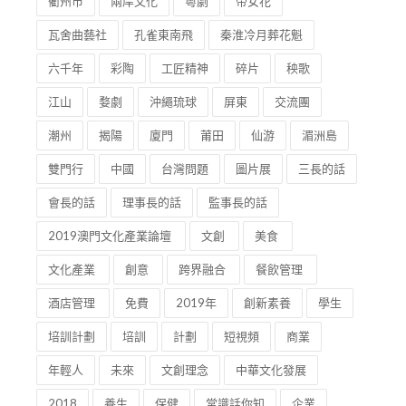
瓦舍曲藝社
孔雀東南飛
秦淮冷月葬花魁
六千年
彩陶
工匠精神
碎片
秧歌
江山
婺劇
沖繩琉球
屏東
交流團
潮州
揭陽
廈門
莆田
仙游
湄洲島
雙門行
中國
台灣問題
圖片展
三長的話
會長的話
理事長的話
監事長的話
2019澳門文化產業論壇
文創
美食
文化產業
創意
跨界融合
餐飲管理
酒店管理
免費
2019年
創新素養
學生
培訓計劃
培訓
計劃
短視頻
商業
年輕人
未來
文創理念
中華文化發展
2018
養生
保健
常識話你知
企業