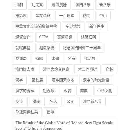
攝影展
辛亥革命
一百週年
訪問
中山
中華文化交流協會賀中秋
聖誕快樂
新年進步
經貿合作
CEPA
專題演講
組織框架
就職典禮
組織架構
紀念澳門回歸二十周年
愛蓮頌
詩聯
書畫
名家
作品展
澳門好去處
澳門大炮台迴廊
大三巴附近
穿越
漢字
互動展
漢字開天闢地
漢字的時光對話
漢字的祝福
短視頻
改變
商業
中華文化
交流
講座
名人
公開
澳門新八景
全球票選結果
揭曉
The Result of the Global Vote of “Macao New Eight Scenic
Spots” Officially Announced