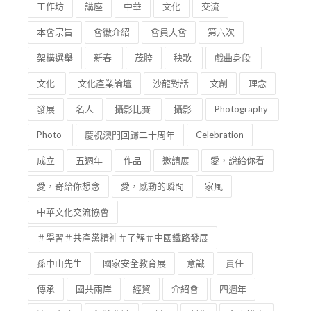
本會宗旨
會徽介紹
會員大會
第六次
架構選舉
新春
茂腔
秧歌
戲曲身段
文化
文化產業論壇
沙龍對話
文創
理念
發展
名人
攝影比賽
攝影
Photography
Photo
慶祝澳門回歸二十周年
Celebration
成立
五週年
作品
邀請展
愛，說給你看
愛，寄給你想念
愛，感動的瞬間
家風
中華文化交流協會
＃學習＃共產黨精神＃了解＃中國鐵路發展
孫中山先生
國家安全教育展
意識
責任
傳承
國共兩岸
經貿
介紹會
四週年
澳門之歌
頒獎典禮
歌詞
創作
名人講座