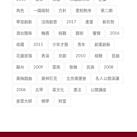
角色
一國兩制
方針
憲制秩序
第二期
學習創新
活用創意
2017
產業
新形勢
澳台關係
機遇
挑戰
藝術
鑒賞
2016
收藏
2015
少年才藝
青年
創業創新
花蓮部落
表演
京劇
2010
相聲
昆曲
蘇州
2009
雲南
歌舞
民族
2008
黃梅戲曲
奧林匹克
北京奧運會
名人公開演講
2006
古琴
茶文化
書法
公開講座
星雲大師
佛學
財富