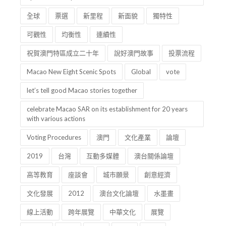
全球
票選
新里程
新面貌
獨特性
可觀性
均衡性
連續性
祝賀澳門特區成立二十年
說好澳門故事
投票流程
Macao New Eight Scenic Spots
Global
vote
let’s tell good Macao stories together
celebrate Macao SAR on its establishment for 20 years
with various actions
Voting Procedures
澳門
文化產業
論壇
2019
台灣
互動多媒體
澳台關係論壇
高等教育
座談會
城市願景
創意經濟
文化發展
2012
澳台文化論壇
水墨畫
線上活動
跨年展覽
中華文化
展覽
工作坊
講座
中華
文化
交流