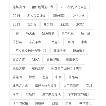
選美澳門
莆仙鯉聲迎中秋
2025澳門文化講座
2014
名人公開講座
傳統印刷
文化交流
2013
賀新春
皮影戲
木偶戲
2007
川劇
功夫茶
鏡海攬勝
澳門八景
新八景
攝影展
辛亥革命
一百週年
訪問
中山
中華文化交流協會賀中秋
聖誕快樂
新年進步
經貿合作
CEPA
專題演講
組織框架
就職典禮
組織架構
紀念澳門回歸二十周年
愛蓮頌
詩聯
書畫
名家
作品展
澳門好去處
澳門大炮台迴廊
大三巴附近
穿越
漢字
互動展
漢字開天闢地
漢字的時光對話
漢字的祝福
短視頻
改變
商業
中華文化