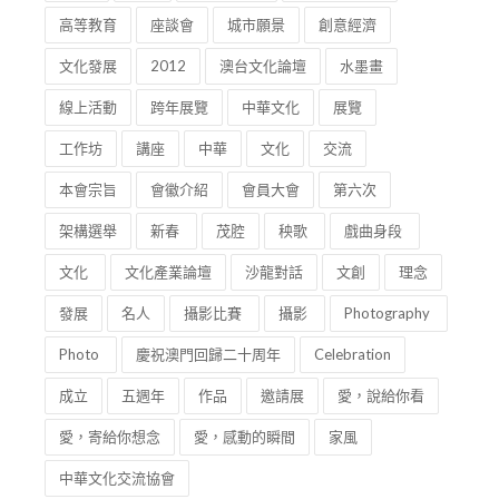
高等教育
座談會
城市願景
創意經濟
文化發展
2012
澳台文化論壇
水墨畫
線上活動
跨年展覽
中華文化
展覽
工作坊
講座
中華
文化
交流
本會宗旨
會徽介紹
會員大會
第六次
架構選舉
新春
茂腔
秧歌
戲曲身段
文化
文化產業論壇
沙龍對話
文創
理念
發展
名人
攝影比賽
攝影
Photography
Photo
慶祝澳門回歸二十周年
Celebration
成立
五週年
作品
邀請展
愛，說給你看
愛，寄給你想念
愛，感動的瞬間
家風
中華文化交流協會