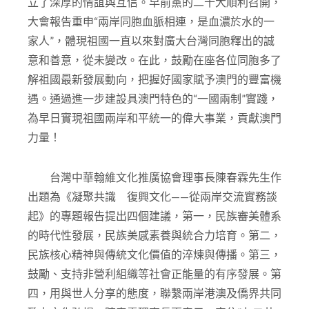
立了深厚的情誼與互信。早前黨的二十大順利召開，
大會報告重申“兩岸同胞血脈相連，是血濃於水的一
家人”，體現祖國一直以來對廣大台灣同胞釋出的誠
意和善意，從未變改。在此，鼓勵在座各位同胞多了
解祖國最新發展動向，把握好國家賦予澳門的豐富機
遇。通過進一步建設具澳門特色的“一國兩制”實踐，
為早日實現祖國兩岸和平統一的偉大事業，貢獻澳門
力量！
台灣中華翰維文化推廣協會理事長陳春霖先生作
出題為《凝聚共識 復興文化——從兩岸交流實務談
起》的專題報告提出四個建議，第一，民族審美體系
的時代性發展，民族美感素養與統合力培育。第二，
民族核心精神與傳統文化價值的淬煉與傳播。第三，
鼓勵、支持非營利組織等社會正能量的有序發展。第
四，用與世人分享的態度，聯繫兩岸港澳及僑界共同