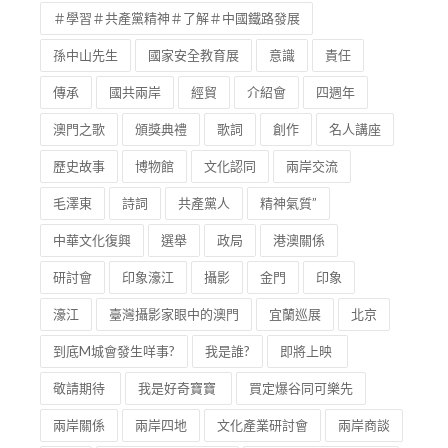
＃學習＃共產黨精神＃了解＃中國鐵路發展
孫中山先生
國家安全教育展
意識
責任
傳承
國共兩岸
經貿
介紹會
四週年
澳門之歌
頒獎典禮
歌詞
創作
名人講座
歷史故事
博物館
文化認同
兩岸交流
毛澤東
詩詞
共產黨人
精神氣質”
中華文化復興
選舉
政局
港澳關係
研討會
印象濠江
攝影
金門
印象
濠江
臺灣攝影家眼中的澳門
宜蘭巡展
北京
到底M城會發生咩事?
我是誰?
即將上映
敬請期待
我是好奇寶寶
買定爆谷同可樂先
兩岸關係
兩岸四地
文化產業研討會
兩岸商談