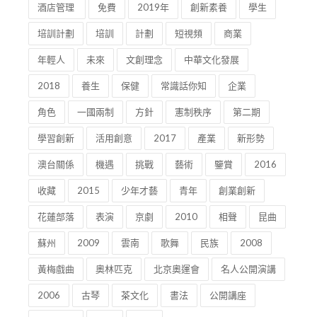
酒店管理
免費
2019年
創新素養
學生
培訓計劃
培訓
計劃
短視頻
商業
年輕人
未來
文創理念
中華文化發展
2018
養生
保健
常識話你知
企業
角色
一國兩制
方針
憲制秩序
第二期
學習創新
活用創意
2017
產業
新形勢
澳台關係
機遇
挑戰
藝術
鑒賞
2016
收藏
2015
少年才藝
青年
創業創新
花蓮部落
表演
京劇
2010
相聲
昆曲
蘇州
2009
雲南
歌舞
民族
2008
黃梅戲曲
奧林匹克
北京奧運會
名人公開演講
2006
古琴
茶文化
書法
公開講座