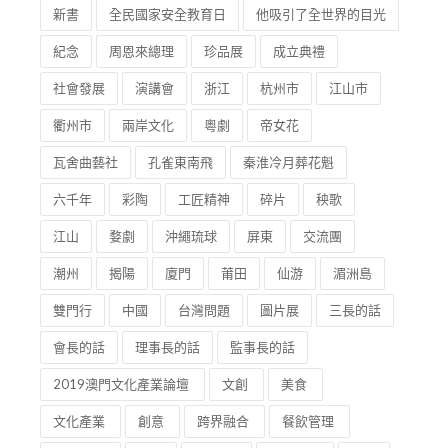
新書
全民國家安全教育日
他吸引了全世界的目光
紀念
周恩來總理
珍品展
成立典禮
社會發展
演講會
浙江
杭州市
江山市
衢州市
兩岸文化
粵劇
帝女花
瓦舍曲藝社
孔雀東南飛
秦淮冷月葬花魁
六千年
彩陶
工匠精神
碎片
秧歌
江山
婺劇
沖繩琉球
屏東
交流團
潮州
揭陽
廈門
莆田
仙游
湄洲島
雙門行
中國
台灣問題
圖片展
三長的話
會長的話
理事長的話
監事長的話
2019澳門文化產業論壇
文創
美食
文化產業
創意
跨界融合
餐飲管理