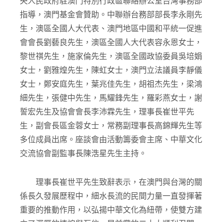
央人民政府駐澳門特別行政區聯絡辦公室台灣事務部
指導，澳門基金會贊助。中聯辦台務部部長李永剛先
生，澳區全國人大代表、澳門地區中國和平統一促進
會會長劉藝良先生，澳區全國人大代表容永恩女士，
黎世祺先生，施家倫先生，澳區全國政協委員吳培娟
女士，劉雅煌先生，陳虹女士，澳門立法議員李靜儀
女士，鄭安庭先生，葉兆佳先生，胡祖杰先生，梁鴻
細先生，張健中先生，馬耀鋒先生，羅彩燕女士，謝
誓宏先生及協會會長李沛霖先生，理事長崔世平先
生，副會長區金蓉女士，常務副理事長高錦輝先生等
多位成員出席。座談會由活動籌委會主席、中華文化
交流協會副監事長陳浩星先生主持。
理事長崔世平先生致辭表示，在澳門與台灣的關
係長久發展歷程中，細水長流的民間力量一直發揮著
重要的推動作用，以弘揚中華文化為紐帶，使雙方建