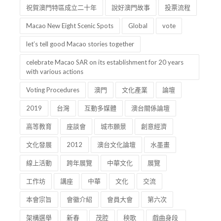
祝賀澳門特區成立二十年
說好澳門故事
投票流程
Macao New Eight Scenic Spots
Global
vote
let’s tell good Macao stories together
celebrate Macao SAR on its establishment for 20 years
with various actions
Voting Procedures
澳門
文化產業
論壇
2019
台灣
互動多媒體
澳台關係論壇
高等教育
座談會
城市願景
創意經濟
文化發展
2012
澳台文化論壇
水墨畫
線上活動
跨年展覽
中華文化
展覽
工作坊
講座
中華
文化
交流
本會宗旨
會徽介紹
會員大會
第六次
架構選舉
新春
茂腔
秧歌
戲曲身段