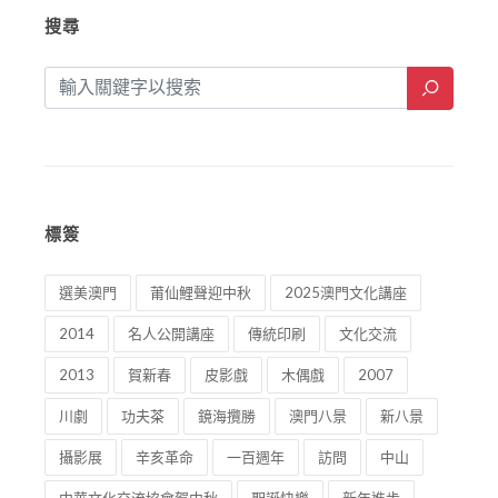
搜尋
標簽
選美澳門
莆仙鯉聲迎中秋
2025澳門文化講座
2014
名人公開講座
傳統印刷
文化交流
2013
賀新春
皮影戲
木偶戲
2007
川劇
功夫茶
鏡海攬勝
澳門八景
新八景
攝影展
辛亥革命
一百週年
訪問
中山
中華文化交流協會賀中秋
聖誕快樂
新年進步