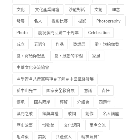
文化
文化產業論壇
沙龍對話
文創
理念
發展
名人
攝影比賽
攝影
Photography
Photo
慶祝澳門回歸二十周年
Celebration
成立
五週年
作品
邀請展
愛，說給你看
愛，寄給你想念
愛，感動的瞬間
家風
中華文化交流協會
＃學習＃共產黨精神＃了解＃中國鐵路發展
孫中山先生
國家安全教育展
意識
責任
傳承
國共兩岸
經貿
介紹會
四週年
澳門之歌
頒獎典禮
歌詞
創作
名人講座
歷史故事
博物館
文化認同
兩岸交流
毛澤東
詩詞
共產黨人
精神氣質”