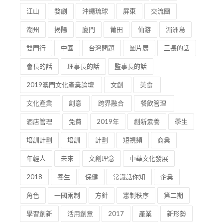
江山
婺劇
沖繩琉球
屏東
交流團
潮州
揭陽
廈門
莆田
仙游
湄洲島
雙門行
中國
台灣問題
圖片展
三長的話
會長的話
理事長的話
監事長的話
2019澳門文化產業論壇
文創
美食
文化產業
創意
跨界融合
餐飲管理
酒店管理
免費
2019年
創新素養
學生
培訓計劃
培訓
計劃
短視頻
商業
年輕人
未來
文創理念
中華文化發展
2018
養生
保健
常識話你知
企業
角色
一國兩制
方針
憲制秩序
第二期
學習創新
活用創意
2017
產業
新形勢