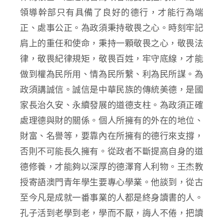
領導幹部只有具備了良好的德行，才能行為端
正、處事公正。為政須秉持敬畏之心。時刻牢記
肩上的重任和使命，秉持一顆敬畏之心，敬畏法
律，敬畏紀律規矩，敬畏百姓，牢守底線，才能
做到權為民所用、情為民所繫、利為民所謀。為
政須講誠信。誠信是中華民族的傳統美德，是國
家長治久安、永續發展的道德支柱。為政須正確
處理德與財的關係。個人所擁有的外在的地位、
財富、名譽等，要靠內在所擁有的德行來支撐，
否則不可能長久擁有。從政者不斷提高自身的道
德修養，才能夠以深厚的德澤育人利物。王杰教
授寄語澳門青年學生要專心學業。他談到，從古
至今凡是成就一番事業的人都是終身讀書的人。
孔子活到老學到老，學而不厭，誨人不倦，把讀