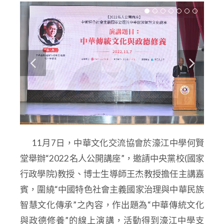
11
月7日，
中華文化交流協會於濠江中學何賢
堂舉辦“2022名人
公開講座”，邀請
中央黨校(國家
行政學院)教授、博士生導師
王杰教授擔任主講嘉
賓，圍繞“中國特色社會主義國家治理與中華民族
智慧文化傳承”之內容，作出題為“中華傳統文化
與政德修養”的線上演講，活動得到
濠江中學支