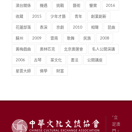
澳台關係
機遇
挑戰
藝術
鑒賞
2016
收藏
2015
少年才藝
青年
創業創新
花蓮部落
表演
京劇
2010
相聲
昆曲
蘇州
2009
雲南
歌舞
民族
2008
黃梅戲曲
奧林匹克
北京奧運會
名人公開演講
2006
古琴
茶文化
書法
公開講座
星雲大師
佛學
財富
“立
足澳
門，