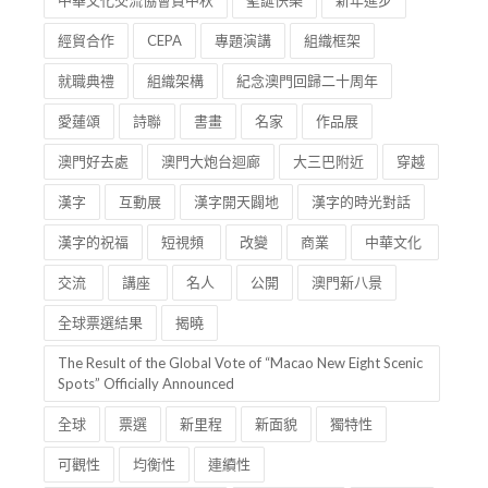
經貿合作
CEPA
專題演講
組織框架
就職典禮
組織架構
紀念澳門回歸二十周年
愛蓮頌
詩聯
書畫
名家
作品展
澳門好去處
澳門大炮台迴廊
大三巴附近
穿越
漢字
互動展
漢字開天闢地
漢字的時光對話
漢字的祝福
短視頻
改變
商業
中華文化
交流
講座
名人
公開
澳門新八景
全球票選結果
揭曉
The Result of the Global Vote of “Macao New Eight Scenic
Spots” Officially Announced
全球
票選
新里程
新面貌
獨特性
可觀性
均衡性
連續性