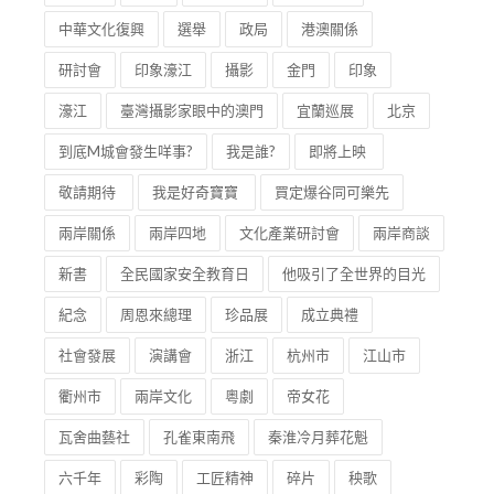
中華文化復興
選舉
政局
港澳關係
研討會
印象濠江
攝影
金門
印象
濠江
臺灣攝影家眼中的澳門
宜蘭巡展
北京
到底M城會發生咩事?
我是誰?
即將上映
敬請期待
我是好奇寶寶
買定爆谷同可樂先
兩岸關係
兩岸四地
文化產業研討會
兩岸商談
新書
全民國家安全教育日
他吸引了全世界的目光
紀念
周恩來總理
珍品展
成立典禮
社會發展
演講會
浙江
杭州市
江山市
衢州市
兩岸文化
粵劇
帝女花
瓦舍曲藝社
孔雀東南飛
秦淮冷月葬花魁
六千年
彩陶
工匠精神
碎片
秧歌