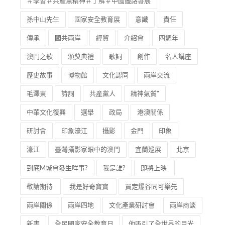
＃學習＃共產黨精神＃了解＃中國鐵路發展
孫中山先生
國家安全教育展
意識
責任
傳承
國共兩岸
經貿
介紹會
四週年
澳門之歌
頒獎典禮
歌詞
創作
名人講座
歷史故事
博物館
文化認同
兩岸交流
毛澤東
詩詞
共產黨人
精神氣質”
中華文化復興
選舉
政局
港澳關係
研討會
印象濠江
攝影
金門
印象
濠江
臺灣攝影家眼中的澳門
宜蘭巡展
北京
到底M城會發生咩事?
我是誰?
即將上映
敬請期待
我是好奇寶寶
買定爆谷同可樂先
兩岸關係
兩岸四地
文化產業研討會
兩岸商談
新書
全民國家安全教育日
他吸引了全世界的目光