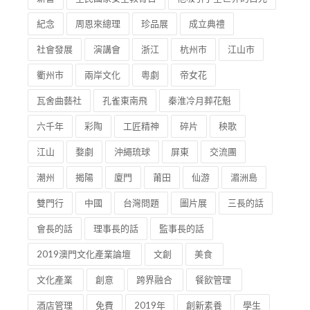
紀念
周恩來總理
珍品展
成立典禮
社會發展
演講會
浙江
杭州市
江山市
衢州市
兩岸文化
粵劇
帝女花
瓦舍曲藝社
孔雀東南飛
秦淮冷月葬花魁
六千年
彩陶
工匠精神
碎片
秧歌
江山
婺劇
沖繩琉球
屏東
交流團
潮州
揭陽
廈門
莆田
仙游
湄洲島
雙門行
中國
台灣問題
圖片展
三長的話
會長的話
理事長的話
監事長的話
2019澳門文化產業論壇
文創
美食
文化產業
創意
跨界融合
餐飲管理
酒店管理
免費
2019年
創新素養
學生