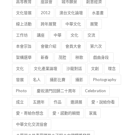
高等教育
座談會
城市願景
創意經濟
文化發展
2012
澳台文化論壇
水墨畫
線上活動
跨年展覽
中華文化
展覽
工作坊
講座
中華
文化
交流
本會宗旨
會徽介紹
會員大會
第六次
架構選舉
新春
茂腔
秧歌
戲曲身段
文化
文化產業論壇
沙龍對話
文創
理念
發展
名人
攝影比賽
攝影
Photography
Photo
慶祝澳門回歸二十周年
Celebration
成立
五週年
作品
邀請展
愛，說給你看
愛，寄給你想念
愛，感動的瞬間
家風
中華文化交流協會