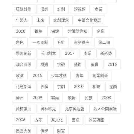
培訓計劃
培訓
計劃
短視頻
商業
年輕人
未來
文創理念
中華文化發展
2018
養生
保健
常識話你知
企業
角色
一國兩制
方針
憲制秩序
第二期
學習創新
活用創意
2017
產業
新形勢
澳台關係
機遇
挑戰
藝術
鑒賞
2016
收藏
2015
少年才藝
青年
創業創新
花蓮部落
表演
京劇
2010
相聲
昆曲
蘇州
2009
雲南
歌舞
民族
2008
黃梅戲曲
奧林匹克
北京奧運會
名人公開演講
2006
古琴
茶文化
書法
公開講座
星雲大師
佛學
財富