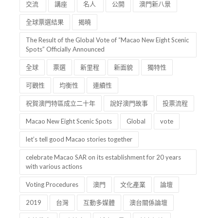
交流
講座
名人
公開
澳門新八景
全球票選結果
揭曉
The Result of the Global Vote of “Macao New Eight Scenic
Spots” Officially Announced
全球
票選
新里程
新面貌
獨特性
可觀性
均衡性
連續性
祝賀澳門特區成立二十年
說好澳門故事
投票流程
Macao New Eight Scenic Spots
Global
vote
let’s tell good Macao stories together
celebrate Macao SAR on its establishment for 20 years
with various actions
Voting Procedures
澳門
文化產業
論壇
2019
台灣
互動多媒體
澳台關係論壇