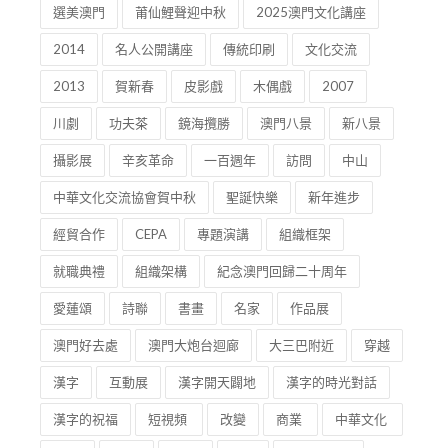
選美澳門
莆仙鯉聲迎中秋
2025澳門文化講座
2014
名人公開講座
傳統印刷
文化交流
2013
賀新春
皮影戲
木偶戲
2007
川劇
功夫茶
鏡海攬勝
澳門八景
新八景
攝影展
辛亥革命
一百週年
訪問
中山
中華文化交流協會賀中秋
聖誕快樂
新年進步
經貿合作
CEPA
專題演講
組織框架
就職典禮
組織架構
紀念澳門回歸二十周年
愛蓮頌
詩聯
書畫
名家
作品展
澳門好去處
澳門大炮台迴廊
大三巴附近
穿越
漢字
互動展
漢字開天闢地
漢字的時光對話
漢字的祝福
短視頻
改變
商業
中華文化