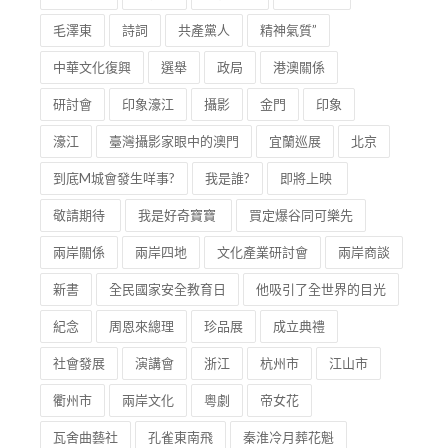
毛澤東
詩詞
共產黨人
精神氣質”
中華文化復興
選舉
政局
港澳關係
研討會
印象濠江
攝影
金門
印象
濠江
臺灣攝影家眼中的澳門
宜蘭巡展
北京
到底M城會發生咩事?
我是誰?
即將上映
敬請期待
我是好奇寶寶
買定爆谷同可樂先
兩岸關係
兩岸四地
文化產業研討會
兩岸商談
新書
全民國家安全教育日
他吸引了全世界的目光
紀念
周恩來總理
珍品展
成立典禮
社會發展
演講會
浙江
杭州市
江山市
衢州市
兩岸文化
粵劇
帝女花
瓦舍曲藝社
孔雀東南飛
秦淮冷月葬花魁