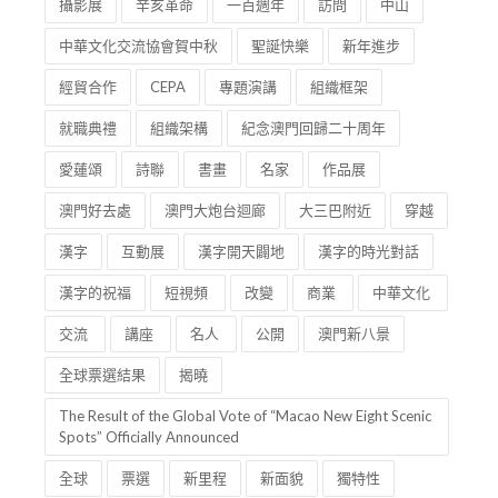
攝影展
辛亥革命
一百週年
訪問
中山
中華文化交流協會賀中秋
聖誕快樂
新年進步
經貿合作
CEPA
專題演講
組織框架
就職典禮
組織架構
紀念澳門回歸二十周年
愛蓮頌
詩聯
書畫
名家
作品展
澳門好去處
澳門大炮台迴廊
大三巴附近
穿越
漢字
互動展
漢字開天闢地
漢字的時光對話
漢字的祝福
短視頻
改變
商業
中華文化
交流
講座
名人
公開
澳門新八景
全球票選結果
揭曉
The Result of the Global Vote of “Macao New Eight Scenic
Spots” Officially Announced
全球
票選
新里程
新面貌
獨特性