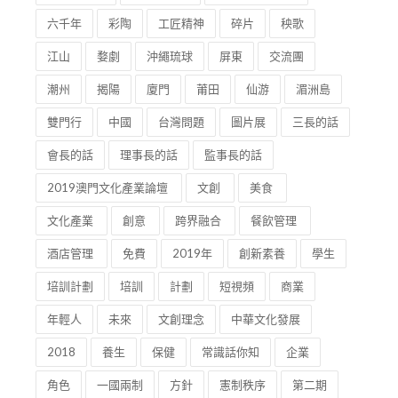
六千年
彩陶
工匠精神
碎片
秧歌
江山
婺劇
沖繩琉球
屏東
交流團
潮州
揭陽
廈門
莆田
仙游
湄洲島
雙門行
中國
台灣問題
圖片展
三長的話
會長的話
理事長的話
監事長的話
2019澳門文化產業論壇
文創
美食
文化產業
創意
跨界融合
餐飲管理
酒店管理
免費
2019年
創新素養
學生
培訓計劃
培訓
計劃
短視頻
商業
年輕人
未來
文創理念
中華文化發展
2018
養生
保健
常識話你知
企業
角色
一國兩制
方針
憲制秩序
第二期