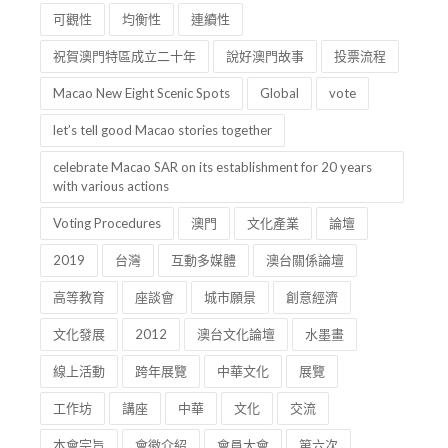
可觀性
均衡性
連續性
祝賀澳門特區成立二十年
說好澳門故事
投票流程
Macao New Eight Scenic Spots
Global
vote
let’s tell good Macao stories together
celebrate Macao SAR on its establishment for 20 years
with various actions
Voting Procedures
澳門
文化產業
論壇
2019
台灣
互動多媒體
澳台關係論壇
高等教育
座談會
城市願景
創意經濟
文化發展
2012
澳台文化論壇
水墨畫
線上活動
跨年展覽
中華文化
展覽
工作坊
講座
中華
文化
交流
本會宗旨
會徽介紹
會員大會
第六次