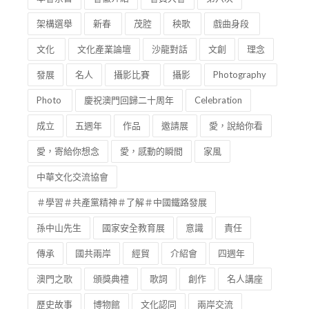
架構選舉
新春
茂腔
秧歌
戲曲身段
文化
文化產業論壇
沙龍對話
文創
理念
發展
名人
攝影比賽
攝影
Photography
Photo
慶祝澳門回歸二十周年
Celebration
成立
五週年
作品
邀請展
愛，說給你看
愛，寄給你想念
愛，感動的瞬間
家風
中華文化交流協會
＃學習＃共產黨精神＃了解＃中國鐵路發展
孫中山先生
國家安全教育展
意識
責任
傳承
國共兩岸
經貿
介紹會
四週年
澳門之歌
頒獎典禮
歌詞
創作
名人講座
歷史故事
博物館
文化認同
兩岸交流