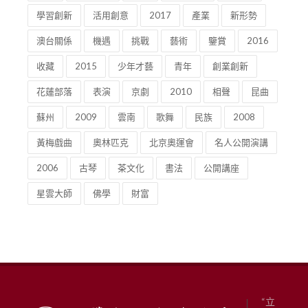
學習創新
活用創意
2017
產業
新形勢
澳台關係
機遇
挑戰
藝術
鑒賞
2016
收藏
2015
少年才藝
青年
創業創新
花蓮部落
表演
京劇
2010
相聲
昆曲
蘇州
2009
雲南
歌舞
民族
2008
黃梅戲曲
奧林匹克
北京奧運會
名人公開演講
2006
古琴
茶文化
書法
公開講座
星雲大師
佛學
財富
“立