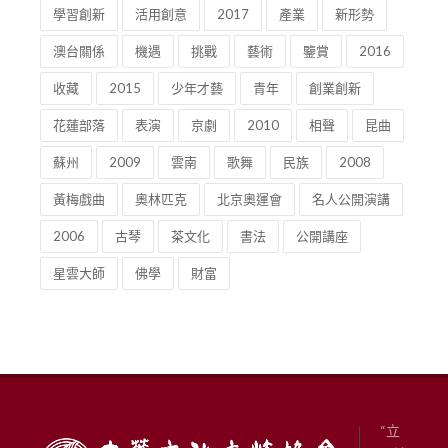
學習創新
活用創意
2017
產業
新形勢
澳台關係
機遇
挑戰
藝術
鑒賞
2016
收藏
2015
少年才藝
青年
創業創新
花蓮部落
表演
京劇
2010
相聲
昆曲
蘇州
2009
雲南
歌舞
民族
2008
黃梅戲曲
奧林匹克
北京奧運會
名人公開演講
2006
古琴
茶文化
書法
公開講座
星雲大師
佛學
財富
“立
足澳