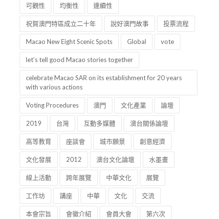
祝賀澳門特區成立二十年
說好澳門故事
投票流程
Macao New Eight Scenic Spots
Global
vote
let’s tell good Macao stories together
celebrate Macao SAR on its establishment for 20 years
with various actions
Voting Procedures
澳門
文化產業
論壇
2019
台灣
互動多媒體
澳台關係論壇
高等教育
座談會
城市願景
創意經濟
文化發展
2012
澳台文化論壇
水墨畫
線上活動
跨年展覽
中華文化
展覽
工作坊
講座
中華
文化
交流
本會宗旨
會徽介紹
會員大會
第六次