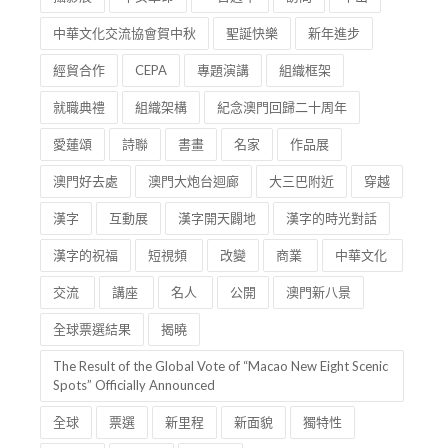
中華文化交流協會賀中秋
聖誕快樂
新年進步
經貿合作
CEPA
專題演講
組織框架
就職典禮
組織架構
紀念澳門回歸二十周年
愛蓮頌
詩聯
書畫
名家
作品展
澳門好去處
澳門大炮台迴廊
大三巴附近
穿越
漢字
互動展
漢字開天闢地
漢字的時光對話
漢字的祝福
短視頻
改變
商業
中華文化
交流
講座
名人
公開
澳門新八景
全球票選結果
揭曉
The Result of the Global Vote of “Macao New Eight Scenic
Spots” Officially Announced
全球
票選
新里程
新面貌
獨特性
可觀性
均衡性
連續性