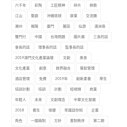
六千年
彩陶
工匠精神
碎片
秧歌
江山
婺劇
沖繩琉球
屏東
交流團
潮州
揭陽
廈門
莆田
仙游
湄洲島
雙門行
中國
台灣問題
圖片展
三長的話
會長的話
理事長的話
監事長的話
2019澳門文化產業論壇
文創
美食
文化產業
創意
跨界融合
餐飲管理
酒店管理
免費
2019年
創新素養
學生
培訓計劃
培訓
計劃
短視頻
商業
年輕人
未來
文創理念
中華文化發展
2018
養生
保健
常識話你知
企業
角色
一國兩制
方針
憲制秩序
第二期