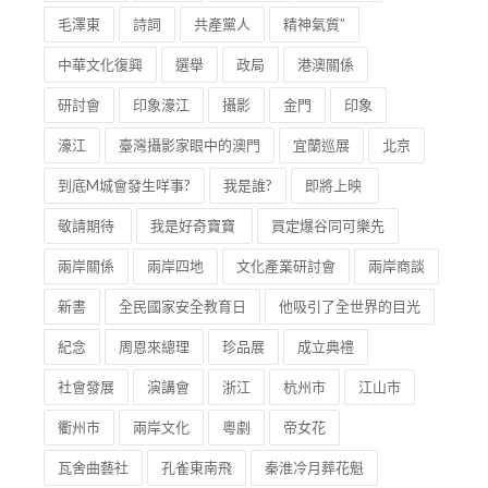
毛澤東
詩詞
共產黨人
精神氣質”
中華文化復興
選舉
政局
港澳關係
研討會
印象濠江
攝影
金門
印象
濠江
臺灣攝影家眼中的澳門
宜蘭巡展
北京
到底M城會發生咩事?
我是誰?
即將上映
敬請期待
我是好奇寶寶
買定爆谷同可樂先
兩岸關係
兩岸四地
文化產業研討會
兩岸商談
新書
全民國家安全教育日
他吸引了全世界的目光
紀念
周恩來總理
珍品展
成立典禮
社會發展
演講會
浙江
杭州市
江山市
衢州市
兩岸文化
粵劇
帝女花
瓦舍曲藝社
孔雀東南飛
秦淮冷月葬花魁