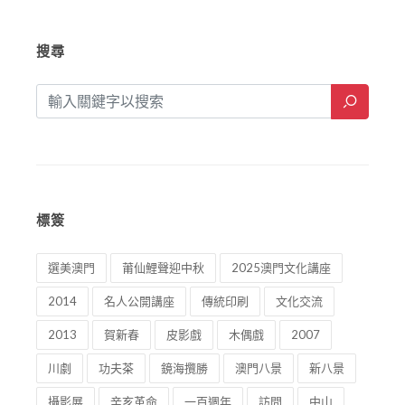
搜尋
標簽
選美澳門
莆仙鯉聲迎中秋
2025澳門文化講座
2014
名人公開講座
傳統印刷
文化交流
2013
賀新春
皮影戲
木偶戲
2007
川劇
功夫茶
鏡海攬勝
澳門八景
新八景
攝影展
辛亥革命
一百週年
訪問
中山