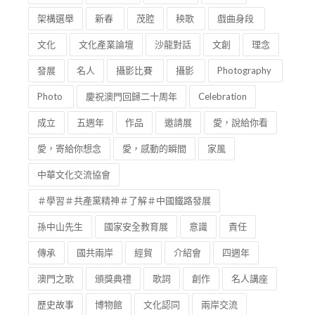
架構選舉
新春
茂腔
秧歌
戲曲身段
文化
文化產業論壇
沙龍對話
文創
理念
發展
名人
攝影比賽
攝影
Photography
Photo
慶祝澳門回歸二十周年
Celebration
成立
五週年
作品
邀請展
愛，說給你看
愛，寄給你想念
愛，感動的瞬間
家風
中華文化交流協會
＃學習＃共產黨精神＃了解＃中國鐵路發展
孫中山先生
國家安全教育展
意識
責任
傳承
國共兩岸
經貿
介紹會
四週年
澳門之歌
頒獎典禮
歌詞
創作
名人講座
歷史故事
博物館
文化認同
兩岸交流