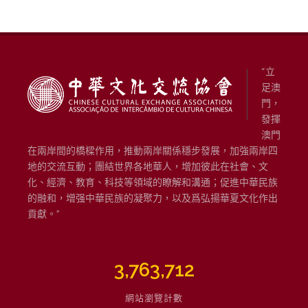
“立
足澳
門，
發揮
澳門
在兩岸間的橋樑作用，推動兩岸關係穩步發展，加強兩岸四
地的交流互動；團結世界各地華人，增加彼此在社會、文
化、經濟、教育、科技等領域的瞭解和溝通；促進中華民族
的融和，增强中華民族的凝聚力，以及爲弘揚華夏文化作出
貢獻。”
3,763,712
網站瀏覽計數